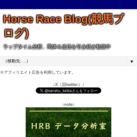
Horse Race Blog(競馬ブ
ログ)
ラップタイム分析、馬体＆走法を引き続き勉強中
▼
※アフィリエイト広告を利用しています。
↓X（旧twitter）↓
↓note↓