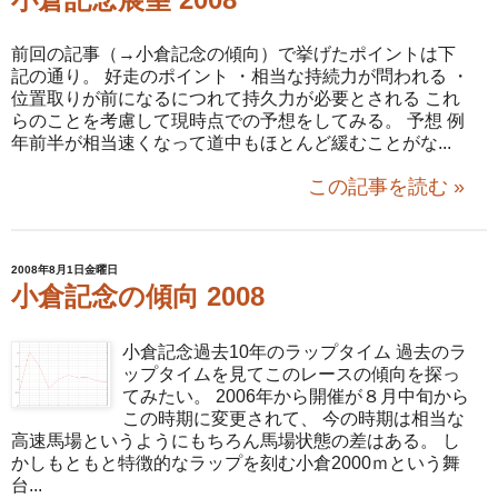
前回の記事（→小倉記念の傾向）で挙げたポイントは下
記の通り。 好走のポイント ・相当な持続力が問われる ・
位置取りが前になるにつれて持久力が必要とされる これ
らのことを考慮して現時点での予想をしてみる。 予想 例
年前半が相当速くなって道中もほとんど緩むことがな...
この記事を読む »
2008年8月1日金曜日
小倉記念の傾向 2008
小倉記念過去10年のラップタイム 過去のラ
ップタイムを見てこのレースの傾向を探っ
てみたい。 2006年から開催が８月中旬から
この時期に変更されて、 今の時期は相当な
高速馬場というようにもちろん馬場状態の差はある。 し
かしもともと特徴的なラップを刻む小倉2000ｍという舞
台...