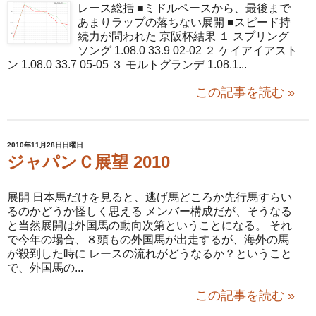
レース総括 ■ミドルペースから、最後まで
あまりラップの落ちない展開 ■スピード持
続力が問われた 京阪杯結果 １ スプリング
ソング 1.08.0 33.9 02-02 ２ ケイアイアスト
ン 1.08.0 33.7 05-05 ３ モルトグランデ 1.08.1...
この記事を読む »
2010年11月28日日曜日
ジャパンＣ展望 2010
展開 日本馬だけを見ると、逃げ馬どころか先行馬すらい
るのかどうか怪しく思える メンバー構成だが、そうなる
と当然展開は外国馬の動向次第ということになる。 それ
で今年の場合、８頭もの外国馬が出走するが、海外の馬
が殺到した時に レースの流れがどうなるか？ということ
で、外国馬の...
この記事を読む »