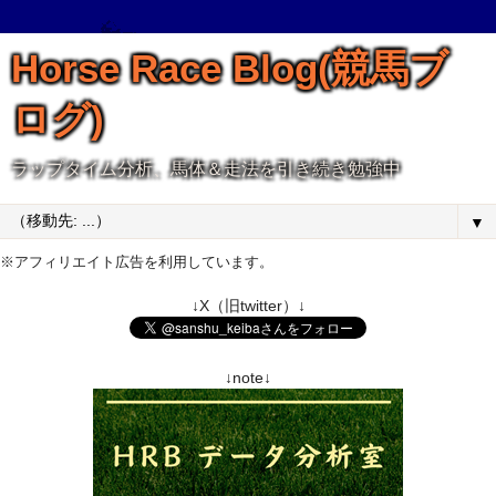
Horse Race Blog(競馬ブ
ログ)
ラップタイム分析、馬体＆走法を引き続き勉強中
▼
※アフィリエイト広告を利用しています。
↓X（旧twitter）↓
↓note↓