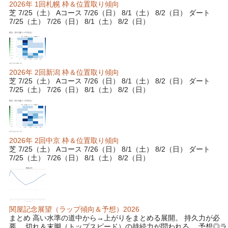
2026年 1回札幌 枠＆位置取り傾向
芝 7/25（土） Aコース 7/26（日） 8/1（土） 8/2（日） ダート
7/25（土） 7/26（日） 8/1（土） 8/2（日）
2026年 2回新潟 枠＆位置取り傾向
芝 7/25（土） Aコース 7/26（日） 8/1（土） 8/2（日） ダート
7/25（土） 7/26（日） 8/1（土） 8/2（日）
2026年 2回中京 枠＆位置取り傾向
芝 7/25（土） Aコース 7/26（日） 8/1（土） 8/2（日） ダート
7/25（土） 7/26（日） 8/1（土） 8/2（日）
関屋記念展望（ラップ傾向＆予想）2026
まとめ 高い水準の道中から→上がりをまとめる展開。 持久力が必
要。 切れ＆末脚（トップスピード）の持続力が問われる。 予想◎ラ