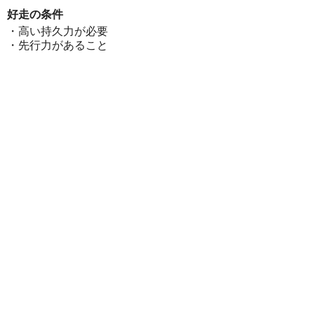
好走の条件
・高い持久力が必要
・先行力があること