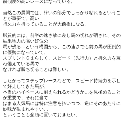
前傾度の高いレースになっている。
当然この展開では、終いの部分でしっかり粘れるというこ
とが重要で、高い
持久力を持っていることが大前提になる。
脚質的には、前半の速さ故に差し馬の切れが消され、その
結果地力の高い好位の
馬が残る…という構図から、この速さでも前の馬が圧倒的
に優勢になっていて、
スプリントＧ１らしく、スピード（先行力）と持久力を兼
ね備えている馬で
なければ勝ち切ることは難しい。
したがってステップレースなどで、スピード持続力を示し
て好走してきた馬が、
本当のハイペースに耐えられるかどうか…を見極めること
が重要で、それに当て
はまる人気馬には特に注意を払いつつ、逆にそのあたりに
妙味が生まれやすい…
ということも念頭に置いておきたい。