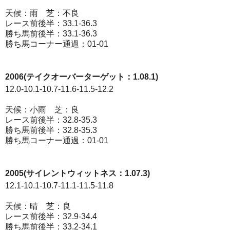
天候：雨 芝：不良
レース前後半：33.1-36.3
勝ち馬前後半：33.1-36.3
勝ち馬コーナー通過：01-01
2006(テイクオーバーターゲット：1.08.1)
12.0-10.1-10.7-11.6-11.5-12.2
天候：小雨 芝：良
レース前後半：32.8-35.3
勝ち馬前後半：32.8-35.3
勝ち馬コーナー通過：01-01
2005(サイレントウィットネス：1.07.3)
12.1-10.1-10.7-11.1-11.5-11.8
天候：晴 芝：良
レース前後半：32.9-34.4
勝ち馬前後半：33.2-34.1