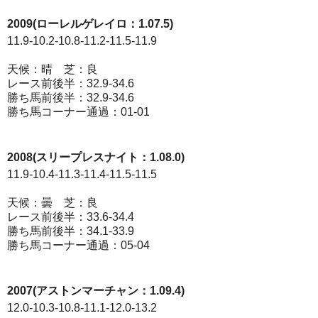
2009(ローレルゲレイロ：1.07.5)
11.9-10.2-10.8-11.2-11.5-11.9
天候：晴 芝：良
レース前後半：32.9-34.6
勝ち馬前後半：32.9-34.6
勝ち馬コーナー通過：01-01
2008(スリープレスナイト：1.08.0)
11.9-10.4-11.3-11.4-11.5-11.5
天候：曇 芝：良
レース前後半：33.6-34.4
勝ち馬前後半：34.1-33.9
勝ち馬コーナー通過：05-04
2007(アストンマーチャン：1.09.4)
12.0-10.3-10.8-11.1-12.0-13.2