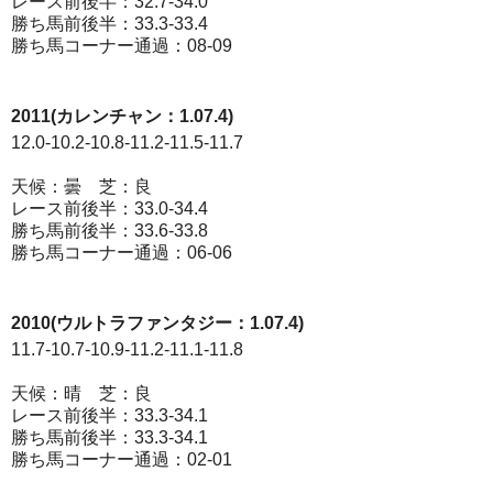
レース前後半：32.7-34.0
勝ち馬前後半：33.3-33.4
勝ち馬コーナー通過：08-09
2011(カレンチャン：1.07.4)
12.0-10.2-10.8-11.2-11.5-11.7
天候：曇 芝：良
レース前後半：33.0-34.4
勝ち馬前後半：33.6-33.8
勝ち馬コーナー通過：06-06
2010(ウルトラファンタジー：1.07.4)
11.7-10.7-10.9-11.2-11.1-11.8
天候：晴 芝：良
レース前後半：33.3-34.1
勝ち馬前後半：33.3-34.1
勝ち馬コーナー通過：02-01