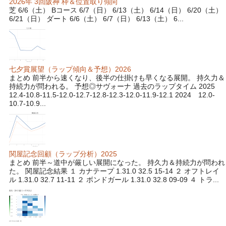
2026年 3回阪神 枠＆位置取り傾向
芝 6/6（土） Bコース 6/7（日） 6/13（土） 6/14（日） 6/20（土）
6/21（日） ダート 6/6（土） 6/7（日） 6/13（土） 6...
七夕賞展望（ラップ傾向＆予想）2026
まとめ 前半から速くなり、後半の仕掛けも早くなる展開。 持久力＆
持続力が問われる。 予想◎サヴォーナ 過去のラップタイム 2025
12.4-10.8-11.5-12.0-12.7-12.8-12.3-12.0-11.9-12.1 2024 12.0-
10.7-10.9...
関屋記念回顧（ラップ分析）2025
まとめ 前半～道中が厳しい展開になった。 持久力＆持続力が問われ
た。 関屋記念結果 １ カナテープ 1.31.0 32.5 15-14 ２ オフトレイ
ル 1.31.0 32.7 11-11 ２ ボンドガール 1.31.0 32.8 09-09 ４ トラ...