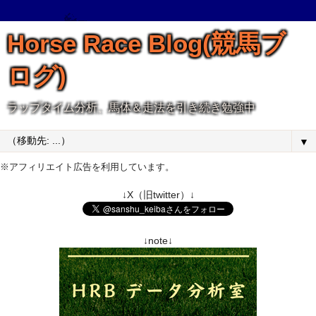
Horse Race Blog(競馬ブ
ログ)
ラップタイム分析、馬体＆走法を引き続き勉強中
▼
※アフィリエイト広告を利用しています。
↓X（旧twitter）↓
↓note↓