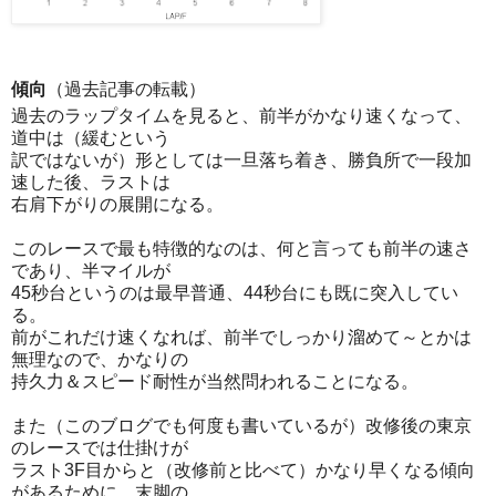
傾向
（過去記事の転載）
過去のラップタイムを見ると、前半がかなり速くなって、
道中は（緩むという
訳ではないが）形としては一旦落ち着き、勝負所で一段加
速した後、ラストは
右肩下がりの展開になる。
このレースで最も特徴的なのは、何と言っても前半の速さ
であり、半マイルが
45秒台というのは最早普通、44秒台にも既に突入してい
る。
前がこれだけ速くなれば、前半でしっかり溜めて～とかは
無理なので、かなりの
持久力＆スピード耐性が当然問われることになる。
また（このブログでも何度も書いているが）改修後の東京
のレースでは仕掛けが
ラスト3F目からと（改修前と比べて）かなり早くなる傾向
があるために、末脚の