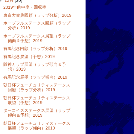
▼
12月
(20)
2019年的中率・回収率
東京大賞典回顧（ラップ分析）2019
ホープフルステークス回顧（ラップ
分析）2019
ホープフルステークス展望（ラップ
傾向＆予想）2019
有馬記念回顧（ラップ分析）2019
有馬記念展望（予想）2019
阪神カップ展望（ラップ傾向＆予
想）2019
有馬記念展望（ラップ傾向）2019
朝日杯フューチュリティステークス
回顧（ラップ分析）2019
朝日杯フューチュリティステークス
展望（予想）2019
ターコイズステークス展望（ラップ
傾向＆予想）2019
朝日杯フューチュリティステークス
展望（ラップ傾向）2019