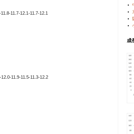
-11.8-11.7-12.1-11.7-12.1
成
-12.0-11.9-11.5-11.3-12.2