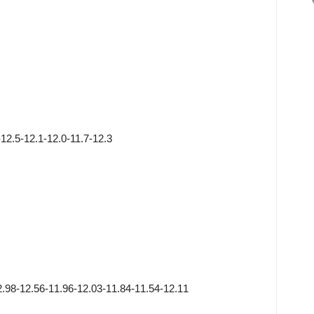
-12.5-12.1-12.0-11.7-12.3
2.98-12.56-11.96-12.03-11.84-11.54-12.11