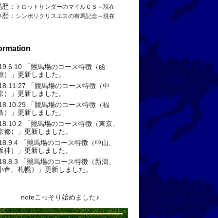
馬歴：
トロットサンダーのマイルＣＳ～現在
券歴：
シンボリクリスエスの有馬記念～現在
ormation
'19.6.10 「競馬場のコース特徴（函
館）」更新しました。
'18.11.27 「競馬場のコース特徴（中
京）」更新しました。
'18.10.29 「競馬場のコース特徴（福
島）」更新しました。
'18.10.2 「競馬場のコース特徴（東京、
京都）」更新しました。
'18.9.4 「競馬場のコース特徴（中山、
阪神）」更新しました。
'18.8.3 「競馬場のコース特徴（新潟、
小倉、札幌）」更新しました。
noteこっそり始めました♪