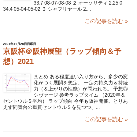
33.7 08-07-08-08 ２ オーソリティ 2.25.0
34.4 05-04-05-02 ３ シャフリヤール 2....
この記事を読む »
2021年11月28日日曜日
京阪杯＠阪神展望（ラップ傾向＆予
想）2021
まとめ ある程度速い入り方から、多少の変
化がつく展開を想定。 一定の持久力＆持続
力（＆上がりの性能）が問われる。 予想◎
シヴァージ 参考ラップタイム （2020年＆
セントウルＳ平均） ラップ傾向 今年も阪神開催。とりあ
えず同舞台の重賞セントウルＳを見つつ、...
この記事を読む »