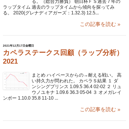
る。（総合力勝負） 朝日杯ＦＳ過去７年の
ラップタイム 過去のラップタイムから傾向を探ってみ
る。 2020(グレナディアガーズ：1.32.3) 12.5...
この記事を読む »
2021年12月17日金曜日
カペラステークス回顧（ラップ分析）
2021
まとめ ハイペースからの→耐える戦い。 高
い持久力が問われた。 カペラＳ結果 １ ダ
ンシングプリンス 1.09.5 36.4 02-02 ２ リュ
ウノユキナ 1.09.6 36.3 05-04 ３ オメガレイ
ンボー 1.10.0 35.8 11-10 ...
この記事を読む »