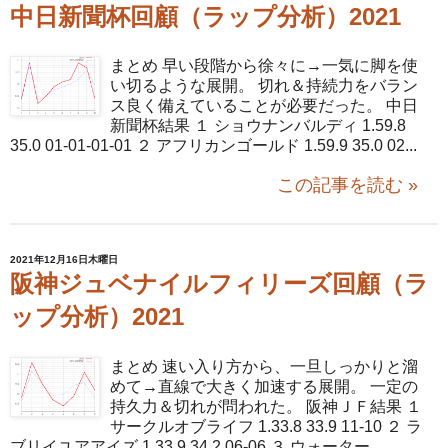
中日新聞杯回顧（ラップ分析）2021
まとめ 早い段階から徐々に→一気に脚を使
い切るような展開。 切れ＆持続力をバラン
ス良く備えていることが必要だった。 中日
新聞杯結果 １ ショウナンバルディ 1.59.8
35.0 01-01-01-01 ２ アフリカンゴールド 1.59.9 35.0 02...
この記事を読む »
2021年12月16日木曜日
阪神ジュベナイルフィリーズ回顧（ラ
ップ分析）2021
まとめ 速い入り方から、一旦しっかりと溜
めて→直線で大きく加速する展開。 一定の
持久力＆切れが問われた。 阪神ＪＦ結果 １
サークルオブライフ 1.33.8 33.9 11-10 ２ ラ
ブリイユアアイズ 1.33.9 34.2 06-06 ３ ウォーター...