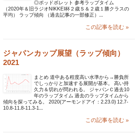
◎ポッドボレット 参考ラップタイム
（2020年＆旧ラジオNIKKEI杯２歳Ｓ＆２歳１勝クラスの
平均） ラップ傾向 （過去記事の一部修正）...
この記事を読む »
ジャパンカップ展望（ラップ傾向）
2021
まとめ 道中ある程度高い水準から→勝負所
でしっかりと加速する展開が基本。 高い持
久力＆切れが問われる。 ジャパンＣ過去10
年のラップタイム 過去のラップタイムから
傾向を探ってみる。 2020(アーモンドアイ：2.23.0) 12.7-
10.8-11.8-11.3-1...
この記事を読む »