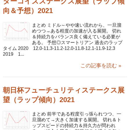
ターコイズステークス展望（ラップ傾
向＆予想）2021
まとめ ミドル～やや速い流れから、一旦溜
めつつ→ある程度の加速が入る展開。 切れ
＆持続力をバランス良く備えている必要が
ある。 予想◎スマートリアン 過去のラップ
タイム 2020 12.0-11.3-11.2-12.0-11.8-12.1-11.9-12.3
2019 1...
この記事を読む »
朝日杯フューチュリティステークス展
望（ラップ傾向）2021
まとめ 前半である程度引っ張られつつ、一
旦溜めて→大きく加速する展開。 切れ＆ト
ップスピードの持続力＆持久力が問われ