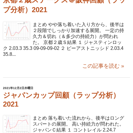
プ分析）2021
まとめ やや落ち着いた入り方から、後半は
２段階でしっかり加速する展開。 一定の持
久力＆切れ（＆多少の持続力）が問われ
た。 京都２歳Ｓ結果 １ ジャスティンロッ
ク 2.03.3 35.3 09-09-09-02 ２ ビーアストニッシド 2.03.4
35.8...
この記事を読む »
2021年12月2日木曜日
ジャパンカップ回顧（ラップ分析）
2021
まとめ 落ち着いた流れから、後半はロング
スパートの展開。 高い持続力が問われた。
ジャパンＣ結果 １ コントレイル 2.24.7