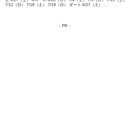
7/12（日） 7/18（土） 7/19（日） ダート 6/27（土） ...
- PR -