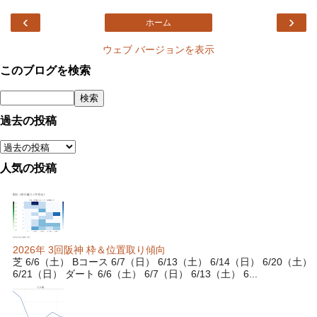
‹
›
ホーム
ウェブ バージョンを表示
このブログを検索
過去の投稿
人気の投稿
2026年 3回阪神 枠＆位置取り傾向
芝 6/6（土） Bコース 6/7（日） 6/13（土） 6/14（日） 6/20（土）
6/21（日） ダート 6/6（土） 6/7（日） 6/13（土） 6...