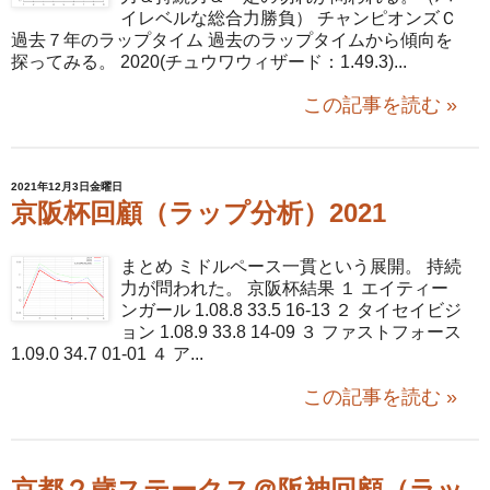
イレベルな総合力勝負） チャンピオンズＣ
過去７年のラップタイム 過去のラップタイムから傾向を
探ってみる。 2020(チュウワウィザード：1.49.3)...
この記事を読む »
2021年12月3日金曜日
京阪杯回顧（ラップ分析）2021
まとめ ミドルペース一貫という展開。 持続
力が問われた。 京阪杯結果 １ エイティー
ンガール 1.08.8 33.5 16-13 ２ タイセイビジ
ョン 1.08.9 33.8 14-09 ３ ファストフォース
1.09.0 34.7 01-01 ４ ア...
この記事を読む »
京都２歳ステークス＠阪神回顧（ラッ