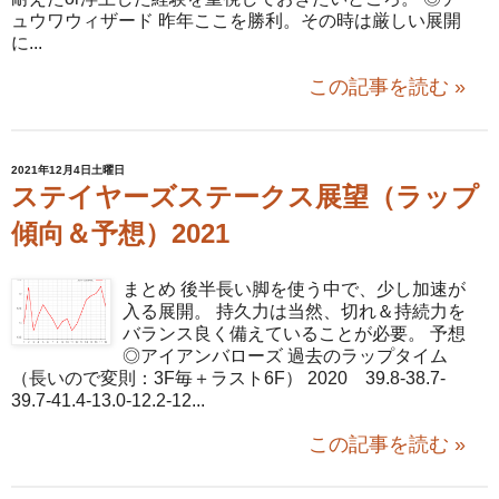
ュウワウィザード 昨年ここを勝利。その時は厳しい展開
に...
この記事を読む »
2021年12月4日土曜日
ステイヤーズステークス展望（ラップ
傾向＆予想）2021
まとめ 後半長い脚を使う中で、少し加速が
入る展開。 持久力は当然、切れ＆持続力を
バランス良く備えていることが必要。 予想
◎アイアンバローズ 過去のラップタイム
（長いので変則：3F毎＋ラスト6F） 2020 39.8-38.7-
39.7-41.4-13.0-12.2-12...
この記事を読む »