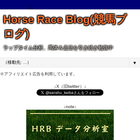
Horse Race Blog(競馬ブ
ログ)
ラップタイム分析、馬体＆走法を引き続き勉強中
▼
※アフィリエイト広告を利用しています。
↓X（旧twitter）↓
↓note↓