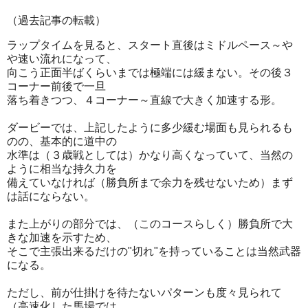
（過去記事の転載）
ラップタイムを見ると、スタート直後はミドルペース～や
や速い流れになって、
向こう正面半ばくらいまでは極端には緩まない。その後３
コーナー前後で一旦
落ち着きつつ、４コーナー～直線で大きく加速する形。
ダービーでは、上記したように多少緩む場面も見られるも
のの、基本的に道中の
水準は（３歳戦としては）かなり高くなっていて、当然の
ように相当な持久力を
備えていなければ（勝負所まで余力を残せないため）まず
は話にならない。
また上がりの部分では、（このコースらしく）勝負所で大
きな加速を示すため、
そこで主張出来るだけの"切れ"を持っていることは当然武器
になる。
ただし、前が仕掛けを待たないパターンも度々見られて
（高速化した馬場では