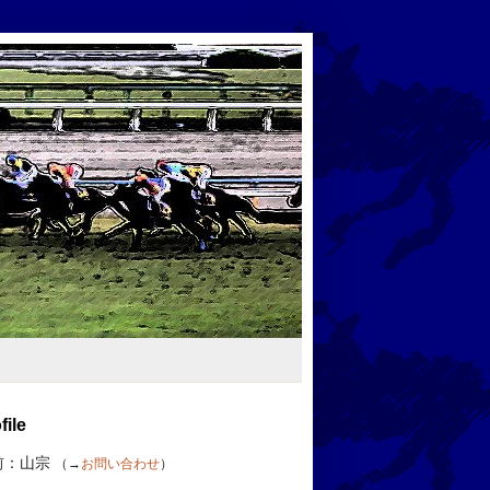
file
前：山宗
（→
お問い合わせ
）