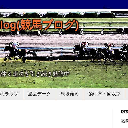
 Blog(競馬ブログ)
馬体＆走法を引き続き勉強中
のラップ
過去データ
馬場傾向
的中率・回収率
pro
名