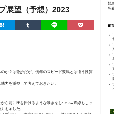
競
展望（予想）2023
馬
inf
るのか？は微妙だが、例年のスピード競馬とは違う性質
は地力を重視して考えておきたい。
位から前に圧を掛けるような動きをしつつ→直線もしっ
地力を示した。