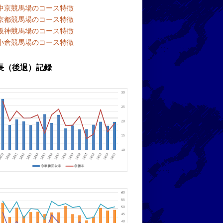
中京競馬場のコース特徴
京都競馬場のコース特徴
阪神競馬場のコース特徴
小倉競馬場のコース特徴
長（後退）記録