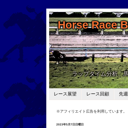
Horse Race
ラップタイム分析、
レース展望
レース回顧
先週
※アフィリエイト広告を利用しています。
2023年5月7日日曜日