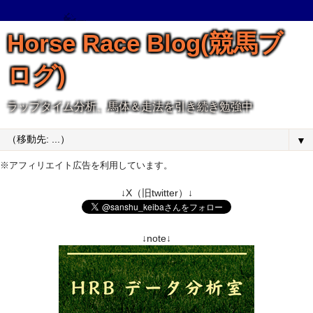
Horse Race Blog(競馬ブ
ログ)
ラップタイム分析、馬体＆走法を引き続き勉強中
▼
※アフィリエイト広告を利用しています。
↓X（旧twitter）↓
↓note↓