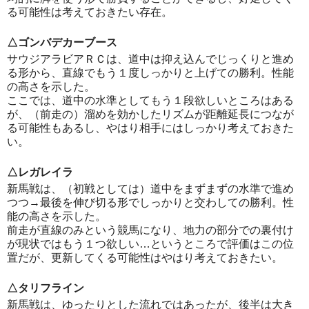
る可能性は考えておきたい存在。
△ゴンバデカーブース
サウジアラビアＲＣは、道中は抑え込んでじっくりと進め
る形から、直線でもう１度しっかりと上げての勝利。性能
の高さを示した。
ここでは、道中の水準としてもう１段欲しいところはある
が、（前走の）溜めを効かしたリズムが距離延長につなが
る可能性もあるし、やはり相手にはしっかり考えておきた
い。
△レガレイラ
新馬戦は、（初戦としては）道中をまずまずの水準で進め
つつ→最後を伸び切る形でしっかりと交わしての勝利。性
能の高さを示した。
前走が直線のみという競馬になり、地力の部分での裏付け
が現状ではもう１つ欲しい…というところで評価はこの位
置だが、更新してくる可能性はやはり考えておきたい。
△タリフライン
新馬戦は、ゆったりとした流れではあったが、後半は大き