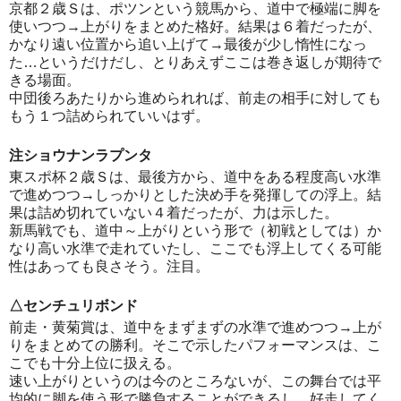
京都２歳Ｓは、ポツンという競馬から、道中で極端に脚を
使いつつ→上がりをまとめた格好。結果は６着だったが、
かなり遠い位置から追い上げて→最後が少し惰性になっ
た…というだけだし、とりあえずここは巻き返しが期待で
きる場面。
中団後ろあたりから進められれば、前走の相手に対しても
もう１つ詰められていいはず。
注ショウナンラプンタ
東スポ杯２歳Ｓは、最後方から、道中をある程度高い水準
で進めつつ→しっかりとした決め手を発揮しての浮上。結
果は詰め切れていない４着だったが、力は示した。
新馬戦でも、道中～上がりという形で（初戦としては）か
なり高い水準で走れていたし、ここでも浮上してくる可能
性はあっても良さそう。注目。
△センチュリボンド
前走・黄菊賞は、道中をまずまずの水準で進めつつ→上が
りをまとめての勝利。そこで示したパフォーマンスは、こ
こでも十分上位に扱える。
速い上がりというのは今のところないが、この舞台では平
均的に脚を使う形で勝負することができるし、好走してく