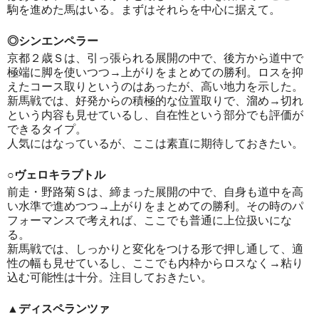
駒を進めた馬はいる。まずはそれらを中心に据えて。
◎シンエンペラー
京都２歳Ｓは、引っ張られる展開の中で、後方から道中で
極端に脚を使いつつ→上がりをまとめての勝利。ロスを抑
えたコース取りというのはあったが、高い地力を示した。
新馬戦では、好発からの積極的な位置取りで、溜め→切れ
という内容も見せているし、自在性という部分でも評価が
できるタイプ。
人気にはなっているが、ここは素直に期待しておきたい。
○ヴェロキラプトル
前走・野路菊Ｓは、締まった展開の中で、自身も道中を高
い水準で進めつつ→上がりをまとめての勝利。その時のパ
フォーマンスで考えれば、ここでも普通に上位扱いにな
る。
新馬戦では、しっかりと変化をつける形で押し通して、適
性の幅も見せているし、ここでも内枠からロスなく→粘り
込む可能性は十分。注目しておきたい。
▲ディスペランツァ