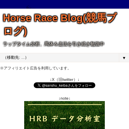
Horse Race Blog(競馬ブ
ログ)
ラップタイム分析、馬体＆走法を引き続き勉強中
▼
※アフィリエイト広告を利用しています。
↓X（旧twitter）↓
↓note↓