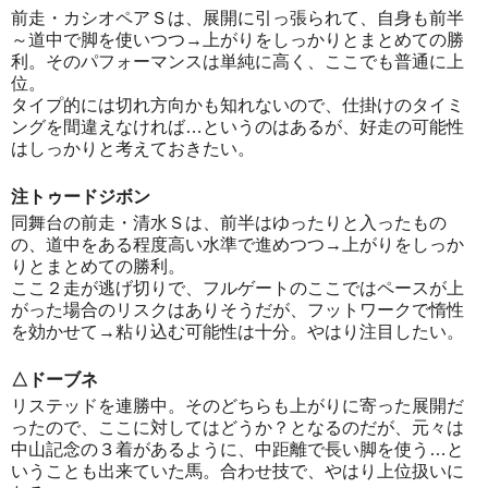
前走・カシオペアＳは、展開に引っ張られて、自身も前半
～道中で脚を使いつつ→上がりをしっかりとまとめての勝
利。そのパフォーマンスは単純に高く、ここでも普通に上
位。
タイプ的には切れ方向かも知れないので、仕掛けのタイミ
ングを間違えなければ…というのはあるが、好走の可能性
はしっかりと考えておきたい。
注トゥードジボン
同舞台の前走・清水Ｓは、前半はゆったりと入ったもの
の、道中をある程度高い水準で進めつつ→上がりをしっか
りとまとめての勝利。
ここ２走が逃げ切りで、フルゲートのここではペースが上
がった場合のリスクはありそうだが、フットワークで惰性
を効かせて→粘り込む可能性は十分。やはり注目したい。
△ドーブネ
リステッドを連勝中。そのどちらも上がりに寄った展開だ
ったので、ここに対してはどうか？となるのだが、元々は
中山記念の３着があるように、中距離で長い脚を使う…と
いうことも出来ていた馬。合わせ技で、やはり上位扱いに