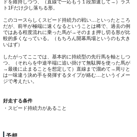
ドを維持しつつ、（直線で一応もう１段加速して→）ラス
ト1Fだけ少し落ちる形。
このコースらしくスピード持続力の戦い…といったところ
だが、前半が極端に速くなるということは稀で、過去の例
ではある程度流れに乗った馬が→そのまま押し切る形が比
較的多くなっている。（もちろん開幕馬場というのも大き
いはず）
したがってここでは、基本的に持続型の先行馬を軸としつ
つ、（それらを中途半端に追い掛けて無駄脚を使った馬が
→最後に止まることを想定して）直線まで溜めて→周りと
は一味違う決め手を発揮するタイプが絡む…というイメー
ジで考えたい。
好走する条件
・スピード持続力があること
予想