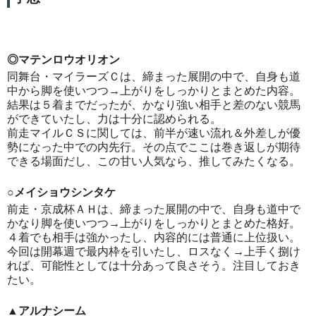
◎マテンロウオリオン
同舞台・マイラーズＣは、締まった展開の中で、自身も道
中から脚を使いつつ→上がりをしっかりとまとめた内容。
結果は５着までだったが、かなり強い相手と差のない競馬
ができていたし、力は十分に認められる。
前走マイルＣＳに関しては、前半が速い流れ＆外差しが優
勢になった中での内先行。その点でここは巻き返しが期待
できる場面だし、この甘い人気なら、推してみたくなる。
○メイショウシンタケ
前走・京成杯ＡＨは、締まった展開の中で、自身も道中で
かなり脚を使いつつ→上がりをしっかりとまとめた格好。
４着でも相手は強かったし、内容的には普通に上位扱い。
今回は開幕週で最内枠を引いたし、ロスなく→上手く捌け
れば、可能性としては十分あって良さそう。注目しておき
たい。
▲アルナシーム