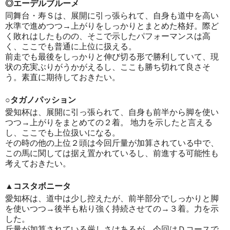
◎エーデルブルーメ
同舞台・寿Ｓは、展開に引っ張られて、自身も道中を高い
水準で進めつつ→上がりをしっかりとまとめた格好。際ど
く敗れはしたものの、そこで示したパフォーマンスは高
く、ここでも普通に上位に扱える。
前走でも最後をしっかりと伸び切る形で勝利していて、現
状の充実ぶりがうかがえるし、ここも勝ち切れて良さそ
う。素直に期待しておきたい。
○タガノパッション
愛知杯は、展開に引っ張られて、自身も前半から脚を使い
つつ→上がりをまとめての２着。 地力を示したと言える
し、ここでも上位扱いになる。
その時の他の上位２頭は今回斤量が加算されている中で、
この馬に関しては据え置かれているし、前進する可能性も
考えておきたい。
▲コスタボニータ
愛知杯は、道中は少し控えたが、前半部分でしっかりと脚
を使いつつ→後半も粘り強く持続させての→３着。力を示
した。
斤量が加算されている厳しさはあるが、今回はＤコースで