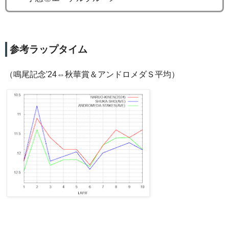
参考ラップタイム
（鳴尾記念'24⇔秋華賞＆アンドロメダＳ平均）