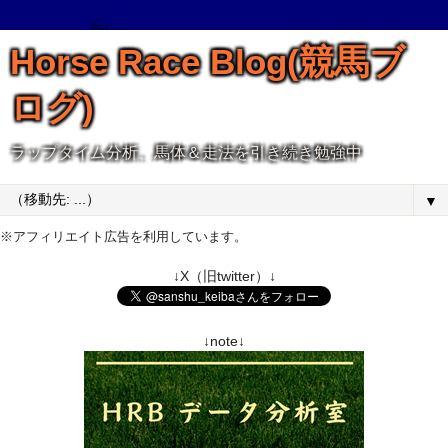
Horse Race Blog(競馬ブ
ログ)
ラップタイム分析、馬体＆走法を引き続き勉強中
▼
※アフィリエイト広告を利用しています。
↓X（旧twitter）↓
↓note↓