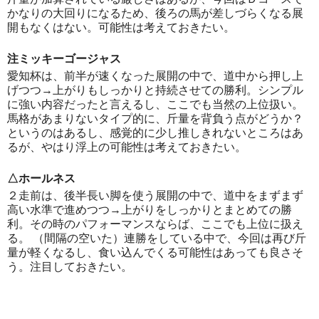
かなりの大回りになるため、後ろの馬が差しづらくなる展
開もなくはない。可能性は考えておきたい。
注ミッキーゴージャス
愛知杯は、前半が速くなった展開の中で、道中から押し上
げつつ→上がりもしっかりと持続させての勝利。シンプル
に強い内容だったと言えるし、ここでも当然の上位扱い。
馬格があまりないタイプ的に、斤量を背負う点がどうか？
というのはあるし、感覚的に少し推しきれないところはあ
るが、やはり浮上の可能性は考えておきたい。
△ホールネス
２走前は、後半長い脚を使う展開の中で、道中をまずまず
高い水準で進めつつ→上がりをしっかりとまとめての勝
利。その時のパフォーマンスならば、ここでも上位に扱え
る。 （間隔の空いた）連勝をしている中で、今回は再び斤
量が軽くなるし、食い込んでくる可能性はあっても良さそ
う。注目しておきたい。