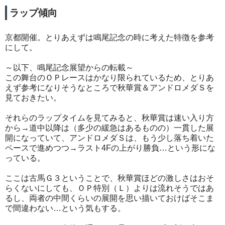
ラップ傾向
京都開催。とりあえずは鳴尾記念の時に考えた特徴を参考
にして。
～以下、鳴尾記念展望からの転載～
この舞台のＯＰレースはかなり限られているため、とりあ
えず参考になりそうなところで秋華賞＆アンドロメダＳを
見ておきたい。
それらのラップタイムを見てみると、秋華賞は速い入り方
から→道中以降は（多少の緩急はあるものの）一貫した展
開になっていて、アンドロメダＳは、もう少し落ち着いた
ペースで進めつつ→ラスト4Fの上がり勝負…という形にな
っている。
ここは古馬Ｇ３ということで、秋華賞ほどの激しさはおそ
らくないにしても、ＯＰ特別（Ｌ）よりは流れそうではあ
るし、両者の中間くらいの展開を思い描いておけばそこま
で間違わない…という気もする。