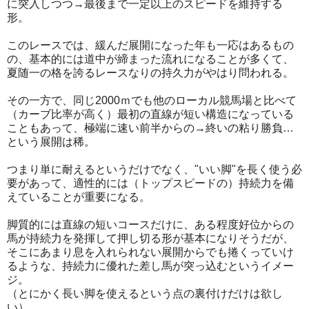
に突入しつつ→最後まで一定以上のスピードを維持する
形。
このレースでは、緩んだ展開になった年も一応はあるもの
の、基本的には道中が締まった流れになることが多くて、
夏随一の格を誇るレースなりの持久力がやはり問われる。
その一方で、同じ2000ｍでも他のローカル競馬場と比べて
（カーブ比率が高く）最初の直線が短い構造になっている
こともあって、極端に速い前半からの→終いの粘り勝負…
という展開は稀。
つまり単に耐えるというだけでなく、"いい脚"を長く使う必
要があって、適性的には（トップスピードの）持続力を備
えていることが重要になる。
脚質的には直線の短いコースだけに、ある程度好位からの
馬が持続力を発揮して押し切る形が基本になりそうだが、
そこにあまり息を入れられない展開からでも捲くっていけ
るような、持続力に優れた差し馬が突っ込むというイメー
ジ。
（とにかく長い脚を使えるという点の裏付けだけは欲し
い）