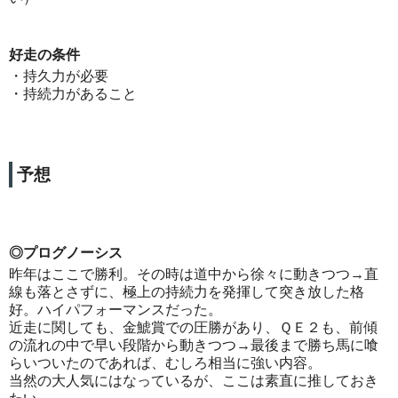
好走の条件
・持久力が必要
・持続力があること
予想
◎プログノーシス
昨年はここで勝利。その時は道中から徐々に動きつつ→直
線も落とさずに、極上の持続力を発揮して突き放した格
好。ハイパフォーマンスだった。
近走に関しても、金鯱賞での圧勝があり、ＱＥ２も、前傾
の流れの中で早い段階から動きつつ→最後まで勝ち馬に喰
らいついたのであれば、むしろ相当に強い内容。
当然の大人気にはなっているが、ここは素直に推しておき