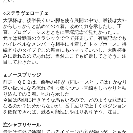
たい。
○ステラヴェローチェ
大阪杯は、後半長くいい脚を使う展開の中で、最後は大外
からしっかりと詰めての４着。改めて力を示したし、正
直、プログノーシスとともに宝塚記念で見たかった…。
元々は皆勤賞のクラシックで全て好走して、有馬記念でも
ハイレベルなメンバーを相手に４着したトップホース。持
続寄りのタイプでこの舞台にもハマっていいし、大阪杯並
みに走れるのであれば、当然ここでも好走してきそう。注
目しておきたい。
▲ノースブリッジ
前走・ＱＥ２は、前半の4Fが（同レースとしては）かなり
速い扱いになる流れで引っ張りつつ→直線もしっかりと粘
り込んでの３着。地力を示した。
今回は内側に行きそうな馬もいるので、どのような競馬に
なるのか？は分からないが、番手辺りで上手くポジション
を確保できれば、残る可能性はやはりありそう。注目。
注シャフリヤール
最近は海外で活躍しているイメージの方が強いが、ともか