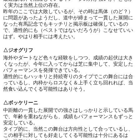
く実力は当然上位の存在。
昨年のここでは大敗しているが、その時は馬体（のど？）
に問題があったようだし、道中が締まって一貫した展開に
なった有馬記念でもキッチリと掲示板は確保しているの
で、適性的にも（ベストではないだろうが）こなせていい
はず。やはり相手には考えたい。
△ジオグリフ
海外やダートなど色々な経験をしつつ、成績の起伏は大き
くなったが、今年に入ってからは芝に集中して、安定した
パフォーマンスを発揮できている。
適性的にもハッキリと持続寄りのタイプでこの舞台には合
っているし、内枠からロスなく＆上手く立ち回れれば、当
然食い込んでくる可能性はありそう。
△ボッケリーニ
中距離の一貫した展開での強さはしっかりと示している馬
で、年齢を重ねながらも、成績もパフォーマンスもずっと
安定している。
タイプ的に、当然この舞台は方向性として合っているし、
この相手に対しても好走してくる可能性は十分にあるは