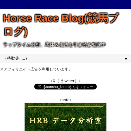
Horse Race Blog(競馬ブ
ログ)
ラップタイム分析、馬体＆走法を引き続き勉強中
▼
※アフィリエイト広告を利用しています。
↓X（旧twitter）↓
↓note↓