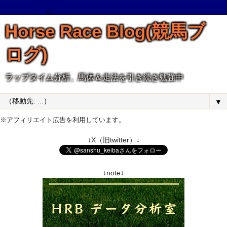
Horse Race Blog(競馬ブ
ログ)
ラップタイム分析、馬体＆走法を引き続き勉強中
▼
※アフィリエイト広告を利用しています。
↓X（旧twitter）↓
↓note↓