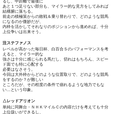
るし、中距離で最後に
あと１つ足りない部分も、マイラー的な見方をしてみれば
結構腑に落ちる。
前走の積極策からの敗戦＆乗り替わりで、どのような競馬
になるのか微妙だが、
内枠を活かしてそれなりのポジションから進めれば、十分
上位争いは出来そう。
注ステファノス
レベルが高かった毎日杯、白百合Ｓのパフォーマンスを考
えると、マイラー的な
強さは十分に感じられる馬だし、切れはもちろん、スピー
ド面でも特に心配する
必要はなさそう。
今回は大外枠からどのような位置取りで、どのような競馬
をするのか？が難しい
ところだが、その程度の条件で崩れるような地力でもな
い…という印象。
△レッドアリオン
単純に同舞台・ＮＨＫマイルＣの内容だけを考えても十分
上位扱いができるし、