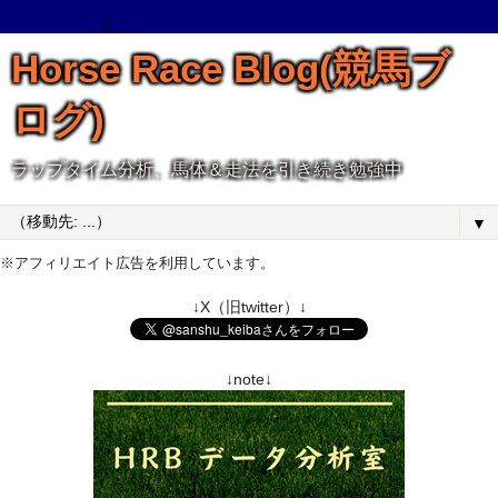
Horse Race Blog(競馬ブ
ログ)
ラップタイム分析、馬体＆走法を引き続き勉強中
▼
※アフィリエイト広告を利用しています。
↓X（旧twitter）↓
↓note↓