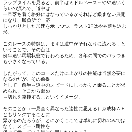
ラップタイムを見ると、前半はミドルペース～やや速いく
らいの流れで、道中は
一旦落ち着く格好にはなっているがそれほど緩まない展開
になり、勝負所で一応
しっかりとした加速を示しつつ、ラスト1Fはやや落ち込む
形。
このレースの特徴は、まずは道中がそれなりに流れる…と
いうことで、その点は
例年速い馬場状態で行われるため、各年の間でのバラつき
も小さくなっている。
したがって、このコースだけに上がりの性能は当然必要に
なるのだが、その前提
として、前半～道中のスピードにしっかりと乗ることが求
められ、そこから溜め
→切れを発揮する…というイメージ。
そのことが（一見全く異なった適性に思える）京成杯ＡＨ
ともリンクすることに
繋がるのだろうが、とにかくここでは単純に切れのみでは
なく、スピード耐性を