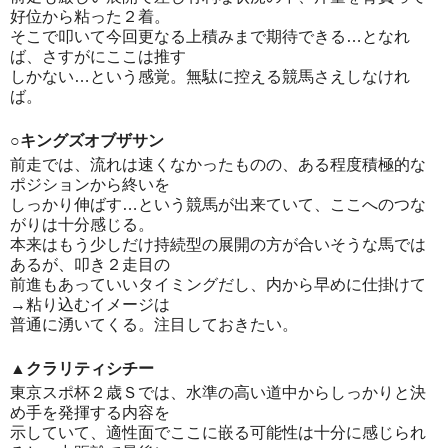
好位から粘った２着。
そこで叩いて今回更なる上積みまで期待できる…となれ
ば、さすがにここは推す
しかない…という感覚。無駄に控える競馬さえしなけれ
ば。
○キングズオブザサン
前走では、流れは速くなかったものの、ある程度積極的な
ポジションから終いを
しっかり伸ばす…という競馬が出来ていて、ここへのつな
がりは十分感じる。
本来はもう少しだけ持続型の展開の方が合いそうな馬では
あるが、叩き２走目の
前進もあっていいタイミングだし、内から早めに仕掛けて
→粘り込むイメージは
普通に湧いてくる。注目しておきたい。
▲クラリティシチー
東京スポ杯２歳Ｓでは、水準の高い道中からしっかりと決
め手を発揮する内容を
示していて、適性面でここに嵌る可能性は十分に感じられ