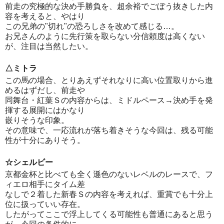
前走の究極的な決め手勝負を、超余裕でごぼう抜きした内
容を考えると、やはり
この兄弟の"切れ"の恐ろしさを改めて感じる…。
お兄さんのように先行策を取らない分信頼度は高くない
が、注目は当然したい。
△ミトラ
この馬の場合、とりあえずそれなりに高い位置取りから進
めるはずだし、前走や
同舞台・紅葉Ｓの内容からは、ミドルペース→決め手を発
揮する展開にはかなり
嵌りそうな印象。
その意味で、一応流れが落ち着きそうな今回は、残る可能
性が十分にありそう。
☆シェルビー
京都金杯と比べても全く遜色のないレベルのレースで、フ
ィエロ相手にタイム差
なしで２着した新春Ｓの内容を考えれば、重賞でも十分上
位に扱っていい存在。
したがってここで浮上してくる可能性も普通にあると思う