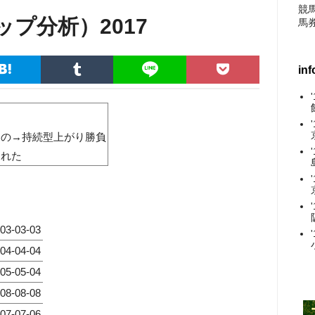
競
プ分析）2017
馬
inf
らの→持続型上がり勝負
われた
-03-03-03
-04-04-04
-05-05-04
-08-08-08
-07-07-06