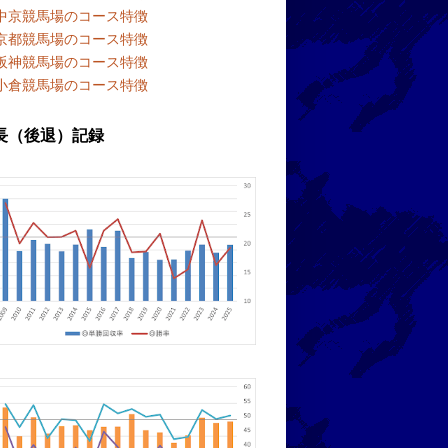
中京競馬場のコース特徴
京都競馬場のコース特徴
阪神競馬場のコース特徴
小倉競馬場のコース特徴
長（後退）記録