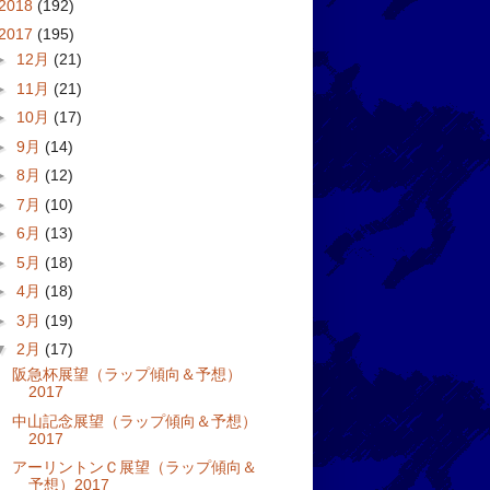
2018
(192)
2017
(195)
►
12月
(21)
►
11月
(21)
►
10月
(17)
►
9月
(14)
►
8月
(12)
►
7月
(10)
►
6月
(13)
►
5月
(18)
►
4月
(18)
►
3月
(19)
▼
2月
(17)
阪急杯展望（ラップ傾向＆予想）
2017
中山記念展望（ラップ傾向＆予想）
2017
アーリントンＣ展望（ラップ傾向＆
予想）2017