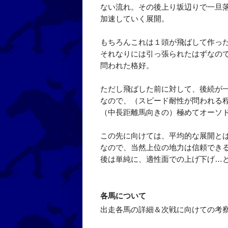
ない流れ。その後上り坂辺りで一旦
加速していく展開。
もちろんこれは１頭が飛ばして作っ
それなりには引っ張られたはずなの
問われた格好。
ただし飛ばした前に対して、後続が一
なので、（スピード耐性が問われる
（中長距離馬向きの）極めてオーソ
この先に向けては、平均的な展開と
なので、当然上位の地力は信頼でき
後は単純に、適性面での上げ下げ…
各馬について
出走各馬の詳細＆次戦に向けての考