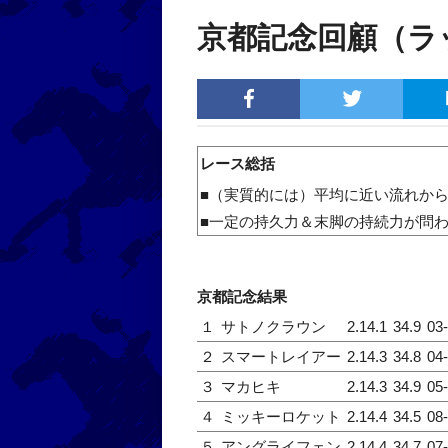
京都記念回顧（ラッ
レース総括
■（実質的には）平均に近い流れか
■一定の持久力＆末脚の持続力が問
京都記念結果
１
サトノクラウン
2.14.1
34.9
03
２
スマートレイアー
2.14.3
34.8
04
３
マカヒキ
2.14.3
34.9
05
４
ミッキーロケット
2.14.4
34.5
08
５
アングライフェン
2.14.4
34.7
07