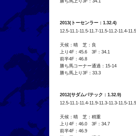
勝ち馬上り3F：34.1
2013(トーセンラー：1.32.4)
12.5-11.1-11.5-11.7-11.5-11.2-11.4-11.
天候：晴 芝：良
上り4F：45.6 3F：34.1
前半4F：46.8
勝ち馬コーナー通過：15-14
勝ち馬上り3F：33.3
2012(サダムパテック：1.32.9)
12.5-11.1-11.4-11.9-11.3-11.3-11.5-11.
天候：晴 芝：稍重
上り4F：46.0 3F：34.7
前半4F：46.9