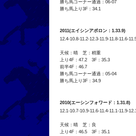
勝ち馬コーナー通過：06-07
勝ち馬上り3F：34.1
2011(エイシンアポロン：1.33.9)
12.4-10.8-11.2-12.3-11.9-11.8-11.6-11.
天候：晴 芝：稍重
上り4F：47.2 3F：35.3
前半4F：46.7
勝ち馬コーナー通過：05-04
勝ち馬上り3F：34.9
2010(エーシンフォワード：1.31.8)
12.1-10.7-10.9-11.6-11.4-11.1-11.9-12.
天候：晴 芝：良
上り4F：46.5 3F：35.1