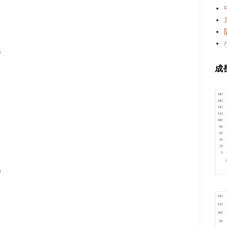
5
成
9