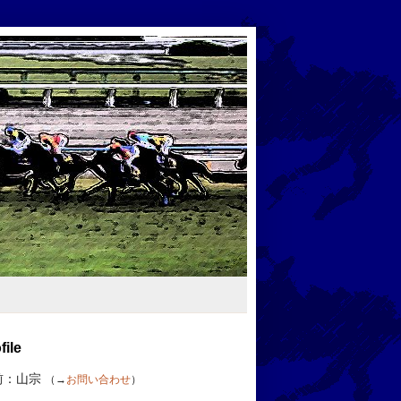
file
前：山宗
（→
お問い合わせ
）