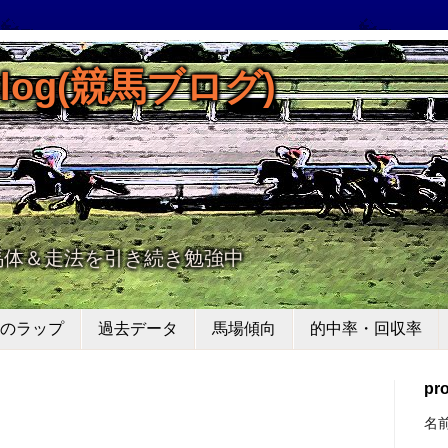
 Blog(競馬ブログ)
馬体＆走法を引き続き勉強中
のラップ
過去データ
馬場傾向
的中率・回収率
pro
名