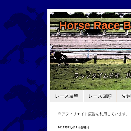
Horse Race
ラップタイム分析、
レース展望
レース回顧
先週
※アフィリエイト広告を利用しています。
2017年11月17日金曜日