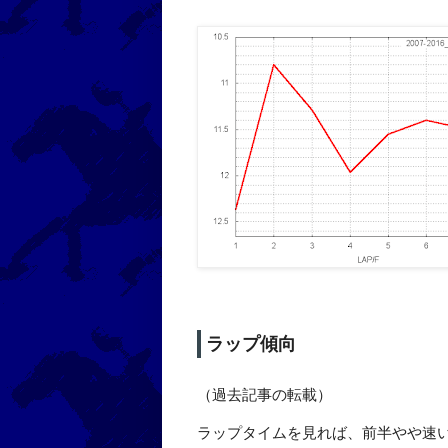
ラップ傾向
（過去記事の転載）
ラップタイムを見れば、前半やや速