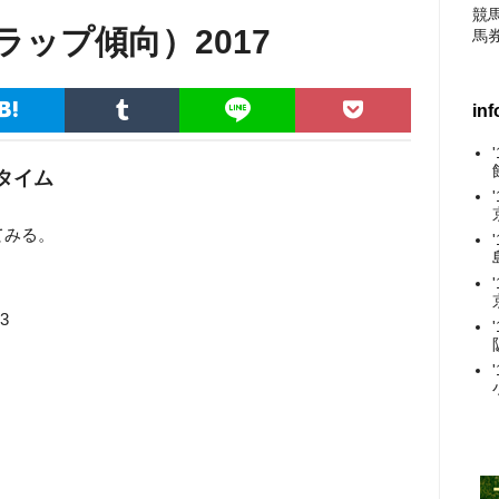
競
ップ傾向）2017
馬
inf
タイム
てみる。
.3