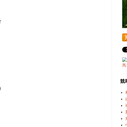
2
競
0