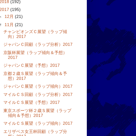
2018
(192)
2017
(195)
►
12月
(21)
▼
11月
(21)
チャンピオンズＣ展望（ラップ傾
向）2017
ジャパンＣ回顧（ラップ分析）2017
京阪杯展望（ラップ傾向＆予想）
2017
ジャパンＣ展望（予想）2017
京都２歳Ｓ展望（ラップ傾向＆予
想）2017
ジャパンＣ展望（ラップ傾向）2017
マイルＣＳ回顧（ラップ分析）2017
マイルＣＳ展望（予想）2017
東京スポーツ杯２歳Ｓ展望（ラップ
傾向＆予想）2017
マイルＣＳ展望（ラップ傾向）2017
エリザベス女王杯回顧（ラップ分