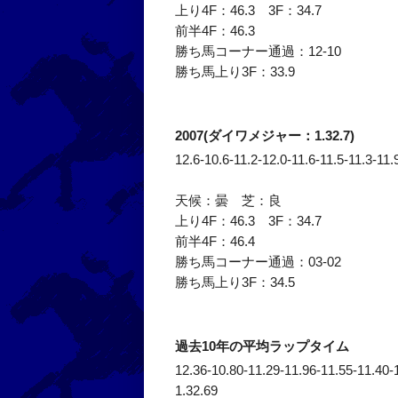
上り4F：46.3 3F：34.7
前半4F：46.3
勝ち馬コーナー通過：12-10
勝ち馬上り3F：33.9
2007(ダイワメジャー：1.32.7)
12.6-10.6-11.2-12.0-11.6-11.5-11.3-11.
天候：曇 芝：良
上り4F：46.3 3F：34.7
前半4F：46.4
勝ち馬コーナー通過：03-02
勝ち馬上り3F：34.5
過去10年の平均ラップタイム
12.36-10.80-11.29-11.96-11.55-11.40-
1.32.69