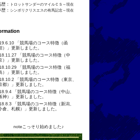
馬歴：
トロットサンダーのマイルＣＳ～現在
券歴：
シンボリクリスエスの有馬記念～現在
ormation
'19.6.10 「競馬場のコース特徴（函
館）」更新しました。
'18.11.27 「競馬場のコース特徴（中
京）」更新しました。
'18.10.29 「競馬場のコース特徴（福
島）」更新しました。
'18.10.2 「競馬場のコース特徴（東京、
京都）」更新しました。
'18.9.4 「競馬場のコース特徴（中山、
阪神）」更新しました。
'18.8.3 「競馬場のコース特徴（新潟、
小倉、札幌）」更新しました。
noteこっそり始めました♪