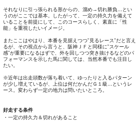
それなりに引っ張られる形からの、溜め→切れ勝負…とい
うのがここでは基本。したがって、一定の持久力を備えて
いることを前提にして、このコースらしく、素直に「性
能」を重視したいイメージ。
またここはやはり、本番を見据えつつ"見るレース"だと言え
るが、その視点から言うと、阪神ＪＦと同様に"スケール
感"が重要になるはずで、外を回しつつ突き抜けるなどのパ
フォーマンスを示した馬に関しては、当然本番でも注目し
たい。
※近年は出走頭数が落ち着いて、ゆったりと入るパターン
が少し増えているが、上位は何だかんだＧ１級…というレ
ース。変わらず一定の地力は問いたいところ。
好走する条件
・一定の持久力＆切れがあること