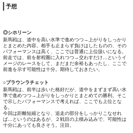
予想
◎シホリーン
新馬戦は、道中を高い水準で進めつつ→上がりをしっかり
とまとめた内容。相手も止まらず負けはしたものの、その
パフォーマンスは高く、ここでは普通に上位扱いになる。
前走では、前を射程圏に入れつつ→交わすだけ…というイ
メージのレースをして、まだまだ余裕もあったし、ここで
前進を示す可能性は十分。期待しておきたい。
○ブラウンラチェット
新馬戦は、前半は歩いた格好だが、道中をまずまず高い水
準で進めつつ→上がりをしっかりとまとめての勝利。そこ
で示したパフォーマンスで考えれば、ここでも上位とな
る。
今回は距離短縮となり、追走の部分をしっかりこなせれ
ば…というのはあるが、２戦目の上積み込みで、可能性は
十分にあっても良さそう。注目。