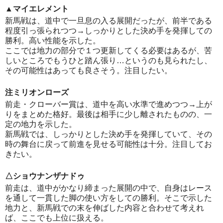
▲マイエレメント
新馬戦は、道中で一旦息の入る展開だったが、前半である
程度引っ張られつつ→しっかりとした決め手を発揮しての
勝利。高い性能を示した。
ここでは地力の部分で１つ更新してくる必要はあるが、苦
しいところでもうひと踏ん張り…というのも見られたし、
その可能性はあっても良さそう。注目したい。
注ミリオンローズ
前走・クローバー賞は、道中を高い水準で進めつつ→上が
りをまとめた格好。最後は相手に少し離されたものの、一
定の地力を示した。
新馬戦では、しっかりとした決め手を発揮していて、その
時の舞台に戻って前進を見せる可能性は十分。注目してお
きたい。
△ショウナンザナドゥ
前走は、道中がかなり締まった展開の中で、自身はレース
を通して一貫した脚の使い方をしての勝利。そこで示した
地力と、新馬戦での末を伸ばした内容と合わせて考えれ
ば、ここでも上位に扱える。