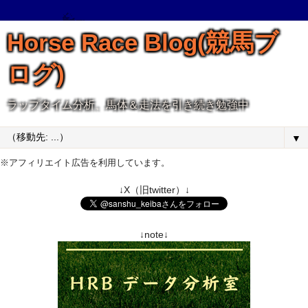
Horse Race Blog(競馬ブ
ログ)
ラップタイム分析、馬体＆走法を引き続き勉強中
▼
※アフィリエイト広告を利用しています。
↓X（旧twitter）↓
↓note↓