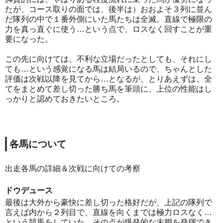
たが、コース取りの面では、後半は）おおよそ３列に並ん
だ隊列の中で１番外側にいた馬たちは全滅。直線で極限の
力を真っ直ぐに使う…という点で、ロスなく回すことが重
要になった。
この先に向けては、不利な立場だったとしても、それにし
ても…という感覚になる馬は結局いるので、ちゃんとした
評価は次戦以降を見てから…となるが、とりあえずは、全
てをまとめて差し切った勝ち馬を筆頭に、上位の性能はし
っかりと認めておきたいところ。
各馬について
出走各馬の詳細＆次戦に向けての考察
ドウデュース
最後は大外から豪快に差し切った格好だが、上記の隊列で
言えば内から２列目で、直線を向くまでは極力ロスなく…
という競馬をしていた。その点が爆発的な末脚を発揮でき