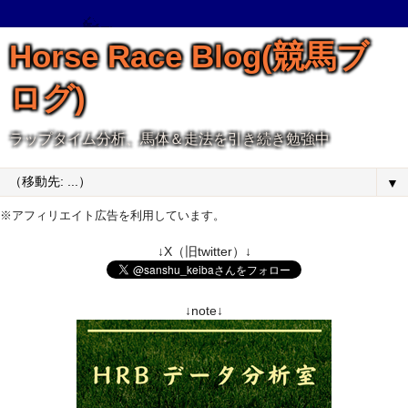
Horse Race Blog(競馬ブ
ログ)
ラップタイム分析、馬体＆走法を引き続き勉強中
▼
※アフィリエイト広告を利用しています。
↓X（旧twitter）↓
↓note↓