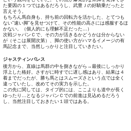
た要因の１つではあるだろうし、武豊Ｊの好騎乗だったと
言えそう。
もちろん馬自身も、持ち前の回転力を活かした、とてつも
ない"速い脚"を見せつけて、その性能の高さには感服するほ
かない。（個人的にも理解不足だった…）
次戦ジャパンＣで、その力が活きるかどうかは分からない
が（そこは展開次第）、脚の使い方がハマるイメージの有
馬記念まで、当然しっかりと注目していきたい。
ジャスティンパレス
後方から、直線は馬群の中を捌きながら→最後にしっかり
浮上した格好。さすがに時すでに遅し感はあり、結果は４
着までだったが、勝ち馬とはスムーズさという点では全く
違っていたし、改めてその実力を示した。
この先に関しては、タイプ的には、ここよりも道中が長く
ゆったり…となるジャパンＣでの前進は見込めるだろう
し、当然注目しておきたい１頭ではある。