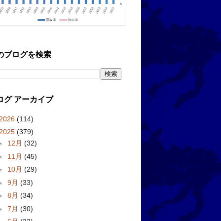
のブログを検索
ログ アーカイブ
2026
(114)
2025
(379)
►
12月
(32)
►
11月
(45)
►
10月
(29)
►
9月
(33)
►
8月
(34)
►
7月
(30)