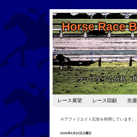
Horse Race
ラップタイム分析、
レース展望
レース回顧
先週
※アフィリエイト広告を利用しています。
2025年2月22日土曜日