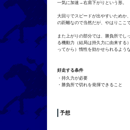
一気に加速→右肩下がりという形。
大回りでスピードが出やすいためか
の距離なので当然だが、やはりここ
また上がりの部分では、勝負所でし
る機動力（結局は持久力に由来する
ってから）惰性を効かせられるよう
好走する条件
・持久力が必要
・勝負所で切れを発揮できること
予想