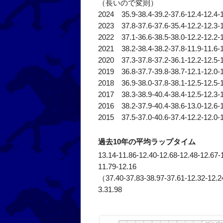
（長いので変則）
2024 35.9-38.4-39.2-37.6-12.4-12.4-1
2023 37.8-37.6-37.6-35.4-12.2-12.3-1
2022 37.1-36.6-38.5-38.0-12.2-12.2-1
2021 38.2-38.4-38.2-37.8-11.9-11.6-1
2020 37.3-37.8-37.2-36.1-12.2-12.5-1
2019 36.8-37.7-39.8-38.7-12.1-12.0-1
2018 36.9-38.0-37.8-38.1-12.5-12.5-1
2017 38.3-38.9-40.4-38.4-12.5-12.3-1
2016 38.2-37.9-40.4-38.6-13.0-12.6-1
2015 37.5-37.0-40.6-37.4-12.2-12.0-1
過去10年の平均ラップタイム
13.14-11.86-12.40-12.68-12.48-12.67-
11.79-12.16
（37.40-37.83-38.97-37.61-12.32-12.2
3.31.98