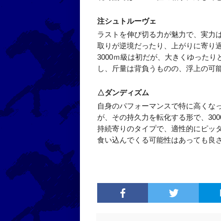
注シュトルーヴェ
ラストを伸び切る力が魅力で、実力
取りが逆境だったり、上がりに寄り
3000ｍ級は初だが、大きくゆった
し、斤量は背負うものの、浮上の可
△ダンディズム
自身のパフォーマンスで特に高くな
が、その持久力を転化する形で、30
持続寄りのタイプで、適性的にピッ
食い込んでくる可能性はあっても良