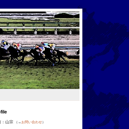
file
前：山宗
（→
お問い合わせ
）