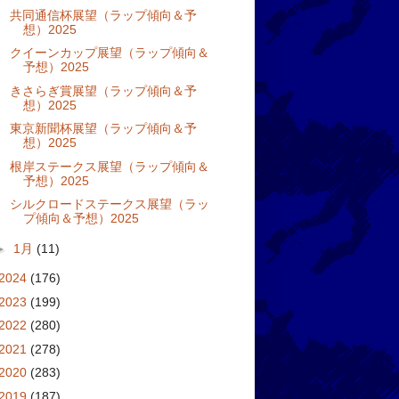
共同通信杯展望（ラップ傾向＆予
想）2025
クイーンカップ展望（ラップ傾向＆
予想）2025
きさらぎ賞展望（ラップ傾向＆予
想）2025
東京新聞杯展望（ラップ傾向＆予
想）2025
根岸ステークス展望（ラップ傾向＆
予想）2025
シルクロードステークス展望（ラッ
プ傾向＆予想）2025
►
1月
(11)
2024
(176)
2023
(199)
2022
(280)
2021
(278)
2020
(283)
2019
(187)