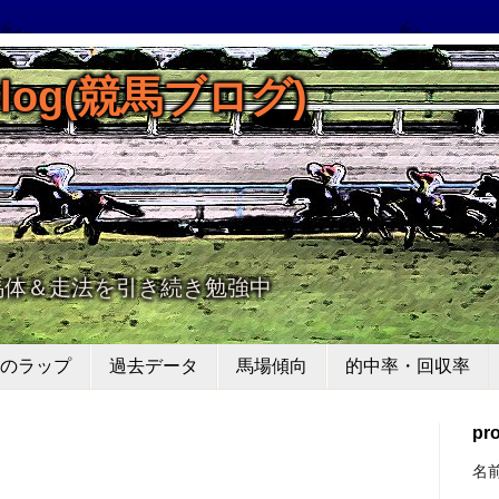
 Blog(競馬ブログ)
馬体＆走法を引き続き勉強中
のラップ
過去データ
馬場傾向
的中率・回収率
pro
名