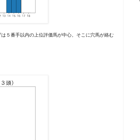
ずは５番手以内の上位評価馬が中心。そこに穴馬が絡む