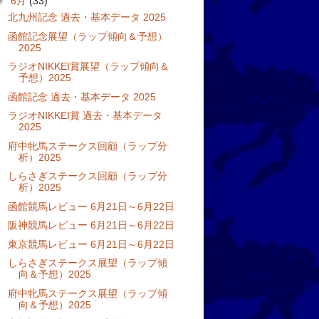
▼
6月
(33)
北九州記念 過去・基本データ 2025
函館記念展望（ラップ傾向＆予想）
2025
ラジオNIKKEI賞展望（ラップ傾向＆
予想）2025
函館記念 過去・基本データ 2025
ラジオNIKKEI賞 過去・基本データ
2025
府中牝馬ステークス回顧（ラップ分
析）2025
しらさぎステークス回顧（ラップ分
析）2025
函館競馬レビュー 6月21日～6月22日
阪神競馬レビュー 6月21日～6月22日
東京競馬レビュー 6月21日～6月22日
しらさぎステークス展望（ラップ傾
向＆予想）2025
府中牝馬ステークス展望（ラップ傾
向＆予想）2025