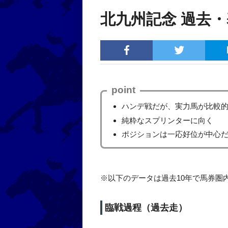
北九州記念 過去・基
point
ハンデ戦だが、実力馬が比較
純粋なスプリンターに向く
ポジションは一応好位が中心
※以下のデータは過去10年で馬券圏
臨戦過程（過去走）