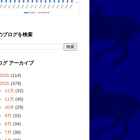
のブログを検索
ログ アーカイブ
2026
(114)
2025
(379)
►
12月
(32)
►
11月
(45)
►
10月
(29)
►
9月
(33)
►
8月
(34)
►
7月
(30)