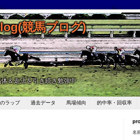
 Blog(競馬ブログ)
馬体＆走法を引き続き勉強中
のラップ
過去データ
馬場傾向
的中率・回収率
pro
名