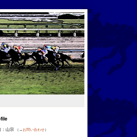
file
前：山宗
（→
お問い合わせ
）