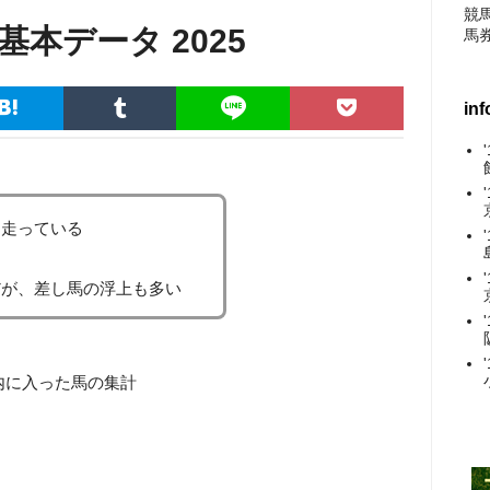
競
本データ 2025
馬
inf
的走っている
だが、差し馬の浮上も多い
内に入った馬の集計