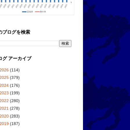
のブログを検索
ログ アーカイブ
2026
(114)
2025
(379)
2024
(176)
2023
(199)
2022
(280)
2021
(278)
2020
(283)
2019
(187)