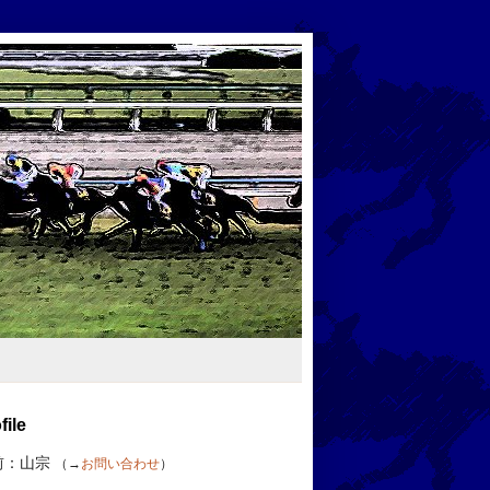
file
前：山宗
（→
お問い合わせ
）