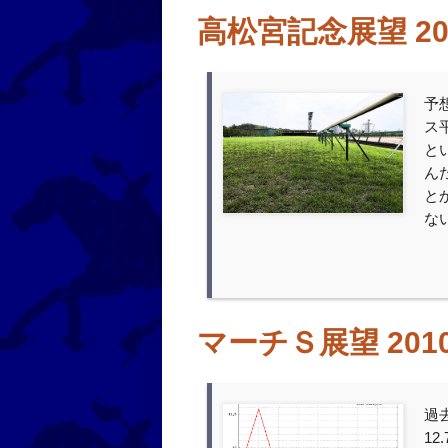
高松宮記念展望 20
予
ス
と
ん
と
な
マーチＳ展望 201
過去
12.