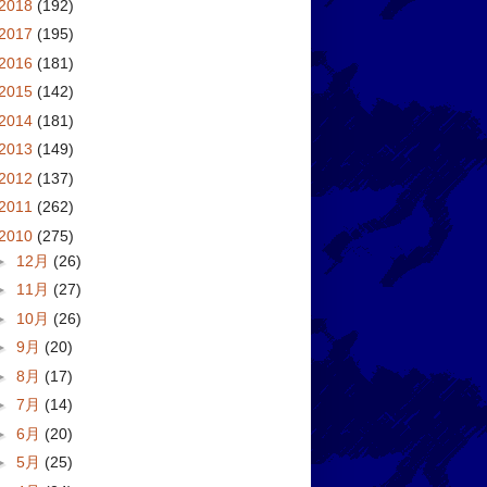
2018
(192)
2017
(195)
2016
(181)
2015
(142)
2014
(181)
2013
(149)
2012
(137)
2011
(262)
2010
(275)
►
12月
(26)
►
11月
(27)
►
10月
(26)
►
9月
(20)
►
8月
(17)
►
7月
(14)
►
6月
(20)
►
5月
(25)