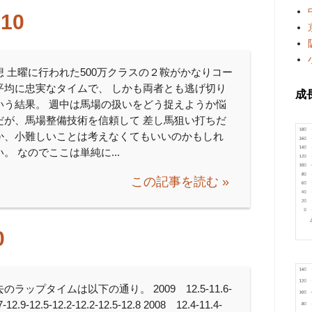
10
想 土曜に行われた500万クラスの２鞍がかなりコー
平均に忠実なタイムで、 しかも両者とも逃げ切り
成
いう結果。 週中は馬場の扱いをどう捉えようか悩
だが、馬場整備技術を信頼して 差し馬狙い打ちだ
か、小難しいことは考えなくてもいいのかもしれ
い。 なのでここは単純に...
この記事を読む »
0
のラップタイムは以下の通り。 2009 12.5-11.6-
7-12.9-12.5-12.2-12.2-12.5-12.8 2008 12.4-11.4-