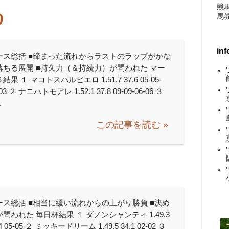
競
0
馬
inf
ース総括 ■締まった流れからラストのラップがかな
落ちる展開 ■持久力（＆持続力）が問われた マー
結果 １ マコトスパルビエロ 1.51.7 37.6 05-05-
-03 ２ ナニハトモアレ 1.52.1 37.8 09-09-06-06 ３
.
この記事を読む »
ース総括 ■相当に緩い流れからの上がり勝負 ■決め
問われた 毎日杯結果 １ ダノンシャンティ 1.49.3
.4 05-05 ２ ミッキードリーム 1.49.5 34.1 02-02 ３