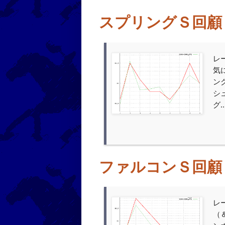
スプリングＳ回顧 2
レ
気
ング
シュ
グ..
ファルコンＳ回顧 2
レ
（