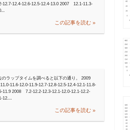
2-12.7-12.4-12.6-12.5-12.4-13.0 2007 12.1-11.3-
...
この記事を読む »
去のラップタイムを調べると以下の通り。 2009
-11.0-11.6-12.0-11.9-12.7-12.8-12.5-12.4-12.1-11.8-
6-11.9 2008 7.2-12.2-12.3-12.1-12.0-12.1-12.2-
-12....
この記事を読む »