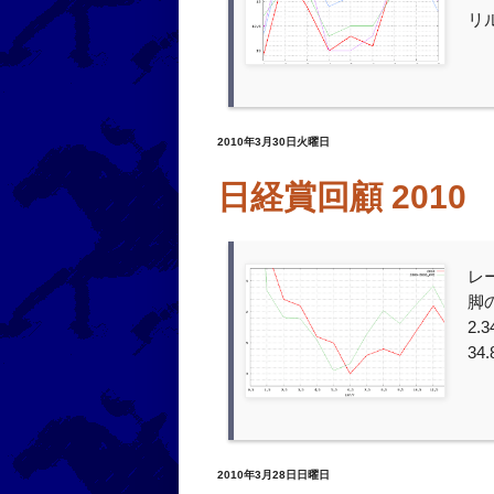
リル
2010年3月30日火曜日
日経賞回顧 2010
レ
脚
2.
34
2010年3月28日日曜日