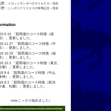
馬歴：
トロットサンダーのマイルＣＳ～現在
券歴：
シンボリクリスエスの有馬記念～現在
ormation
'19.6.10 「競馬場のコース特徴（函
館）」更新しました。
'18.11.27 「競馬場のコース特徴（中
京）」更新しました。
'18.10.29 「競馬場のコース特徴（福
島）」更新しました。
'18.10.2 「競馬場のコース特徴（東京、
京都）」更新しました。
'18.9.4 「競馬場のコース特徴（中山、
阪神）」更新しました。
'18.8.3 「競馬場のコース特徴（新潟、
小倉、札幌）」更新しました。
noteこっそり始めました♪