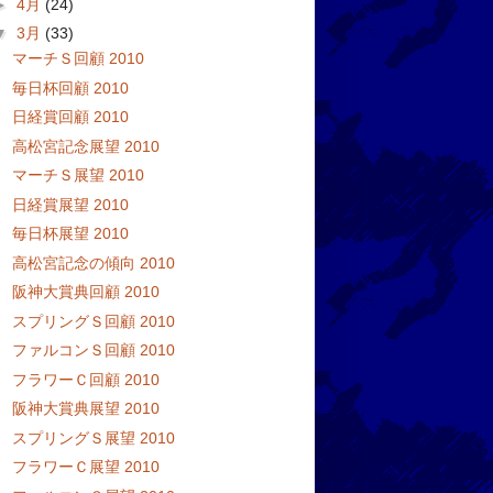
►
4月
(24)
▼
3月
(33)
マーチＳ回顧 2010
毎日杯回顧 2010
日経賞回顧 2010
高松宮記念展望 2010
マーチＳ展望 2010
日経賞展望 2010
毎日杯展望 2010
高松宮記念の傾向 2010
阪神大賞典回顧 2010
スプリングＳ回顧 2010
ファルコンＳ回顧 2010
フラワーＣ回顧 2010
阪神大賞典展望 2010
スプリングＳ展望 2010
フラワーＣ展望 2010