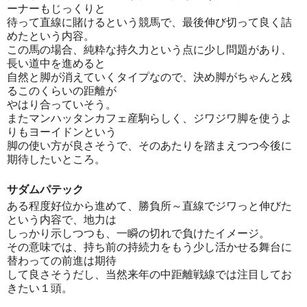
ーナーもじっくりと
待って直線に賭けるという競馬で、最後伸び切って良く詰
めたという内容。
この馬の場合、純粋な持久力という点に少し問題があり、
長い道中を進めると
自然と脚が消えていくタイプなので、決め脚がちゃんと残
るこのくらいの距離が
やはり合っていそう。
またマンハッタンカフェ産駒らしく、ジワジワ脚を使うよ
りもヨーイドンという
脚の使い方が良さそうで、そのあたりを踏まえつつ今後に
期待したいところ。
サダムパテック
ある程度好位から進めて、勝負所～直線でジワっと伸びた
という内容で、地力は
しっかり示しつつも、一瞬の切れで負けたイメージ。
その意味では、持ち前の持続力をもう少し活かせる舞台に
替わっての前進は期待
して良さそうだし、当然来年の中距離戦線では注目してお
きたい１頭。