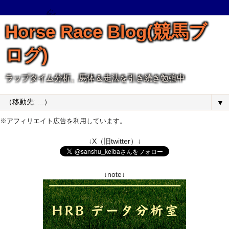
Horse Race Blog(競馬ブ
ログ)
ラップタイム分析、馬体＆走法を引き続き勉強中
▼
※アフィリエイト広告を利用しています。
↓X（旧twitter）↓
↓note↓