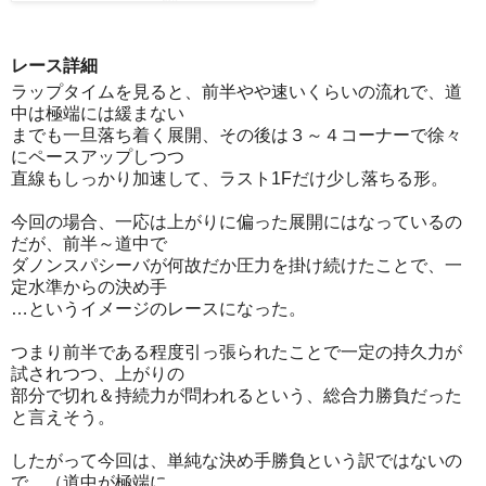
レース詳細
ラップタイムを見ると、前半やや速いくらいの流れで、道
中は極端には緩まない
までも一旦落ち着く展開、その後は３～４コーナーで徐々
にペースアップしつつ
直線もしっかり加速して、ラスト1Fだけ少し落ちる形。
今回の場合、一応は上がりに偏った展開にはなっているの
だが、前半～道中で
ダノンスパシーバが何故だか圧力を掛け続けたことで、一
定水準からの決め手
…というイメージのレースになった。
つまり前半である程度引っ張られたことで一定の持久力が
試されつつ、上がりの
部分で切れ＆持続力が問われるという、総合力勝負だった
と言えそう。
したがって今回は、単純な決め手勝負という訳ではないの
で、（道中が極端に