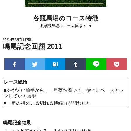
各競馬場のコース特徴
▼
2011年12月7日水曜日
鳴尾記念回顧 2011
レース総括
■やや速い前半から、一旦落ち着いて、徐々にペースアッ
プしていく展開
■一定の持久力＆切れ＆持続力が問われた
鳴尾記念結果
１
レッドデイヴィス
1.45.6
33.6
10-08