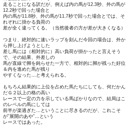
走ることになる訳だが、例えば内の馬が12.3秒、外の馬が
12.2秒で回った場合と
内の馬が11.8秒、外の馬が11.7秒で回った場合とでは、そ
れぞれに掛かる負荷の
差が全く違ってくる。（当然後者の方が差が大きくなる）
つまり、絶対的に速いラップを刻んだ今回の場合は、外か
ら押し上げようとした
差し馬には（相対的に）高い負荷が掛かったと言えそう
で、その結果、外差しの
馬が直線で脚を鈍らせた一方で、相対的に脚が残った好位
＆内を進めた馬が残り
やすくなった…と考えられる。
もちろん結果的に上位を占めた馬たちにしても、何だかん
だＧ２以上の格の高い
レースで一定の力を示している馬ばかりなので、結局はこ
のレベルの馬にしては
前半が楽過ぎた…ということに尽きるのだが、これこそ
が"展開のあや"…という
レースではあった。