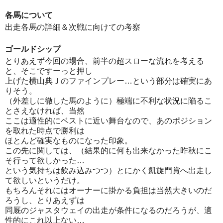
各馬について
出走各馬の詳細＆次戦に向けての考察
ゴールドシップ
とりあえず今回の場合、前半の超スローな流れを考える
と、そこですーっと押し
上げた横山典Ｊのファインプレー…という部分は確実にあ
りそう。
（外差しに徹した馬のように）極端に不利な状況に陥るこ
とさえなければ、当然
ここは適性的にベストに近い舞台なので、あのポジション
を取れた時点で勝利は
ほとんど確実なものになった印象。
この先に関しては、（結果的に何も出来なかった昨秋にこ
そ行って欲しかった…
という気持ちは飲み込みつつ）とにかく凱旋門賞へ出走し
て欲しいというだけ。
もちろんそれにはオーナーに掛かる負担は当然大きいのだ
ろうし、とりあえずは
同厩のジャスタウェイの出走が条件になるのだろうが、適
性的にこれ以上ない…