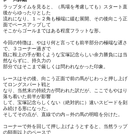
ラップタイムを見ると、（馬場を考慮しても）スタート直
後からゆったりとした
流れになり、１～２角も極端に緩む展開、その後向こう正
面でペースアップして
そこからゴールまではある程度フラットな形。
今回の特徴は、やはり何と言っても前半部分の極端な遅さ
で、３コーナー過ぎで
既に鞍上の手が動くような宝塚記念らしい余力勝負には当
然ならずに、持久力の
部分ではそこまで厳しくは問われなかった印象。
レースはその後、向こう正面で前の馬がじわっと押し上げ
てロングスパート戦と
なり、当然末の持続力が問われた訳だが、ここでもやはり
落ち着いた前半が影響
して、宝塚記念らしくない（絶対的に）速いスピードを刻
み続ける形になった。
そしてその点が、直線での内⇔外の馬の明暗を分けた。
コーナーで外を回して押し上げようとすると、当然ラップ
の額面以上のペースで