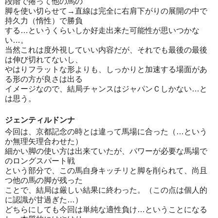
段階で捲って他の馬の
脚を使い切らせて→直線は完全に右肩下がりの展開の中で
持久力（惰性）で勝負
する…というくらいしか好走出来た可能性が思いつかな
い…。
当然これは度外視していい内容だが、それでも最後の最後
は伸び切れてないし、
やはりフラットな形よりも、しっかりと加速する場面があ
る形の方が良さは出る
イメージなので、結局チャンスはジャパンＣしかない…と
は思う。
ジェンティルドンナ
今回は、京都記念の時とは違って馬場に合った（…という
か無理矢理合わせた）
細かい脚の使い方は出来ていたが、パワーが必要な馬場で
のロングスパート戦
という部分で、この馬自身キッチリと脚を削られて、尚且
つ他の馬の脚が残った
ことで、結局は厳しい結果に終わった。（この点は個人的
に認識が甘過ぎた…）
どちらにしても今回は単純な適性負け…ということになる