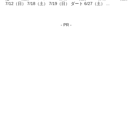
7/12（日） 7/18（土） 7/19（日） ダート 6/27（土） ...
- PR -