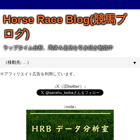
Horse Race Blog(競馬ブ
ログ)
ラップタイム分析、馬体＆走法を引き続き勉強中
▼
※アフィリエイト広告を利用しています。
↓X（旧twitter）↓
↓note↓