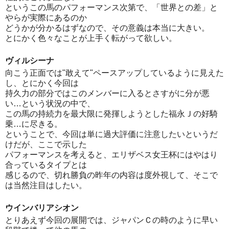
というこの馬のパフォーマンス次第で、「世界との差」と
やらが実際にあるのか
どうかが分かるはずなので、その意義は本当に大きい。
とにかく色々なことが上手く転がって欲しい。
ヴィルシーナ
向こう正面では"敢えて"ペースアップしているように見えた
し、とにかく今回は
持久力の部分ではこのメンバーに入るとさすがに分が悪
い…という状況の中で、
この馬の持続力を最大限に発揮しようとした福永Ｊの好騎
乗…に尽きる。
ということで、今回は単に過大評価に注意したいというだ
けだが、ここで示した
パフォーマンスを考えると、エリザベス女王杯にはやはり
合っているタイプとは
感じるので、切れ勝負の昨年の内容は度外視して、そこで
は当然注目はしたい。
ウインバリアシオン
とりあえず今回の展開では、ジャパンＣの時のように早い