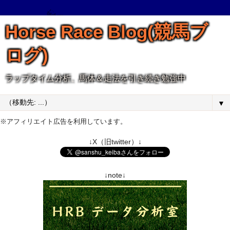
Horse Race Blog(競馬ブ
ログ)
ラップタイム分析、馬体＆走法を引き続き勉強中
▼
※アフィリエイト広告を利用しています。
↓X（旧twitter）↓
↓note↓