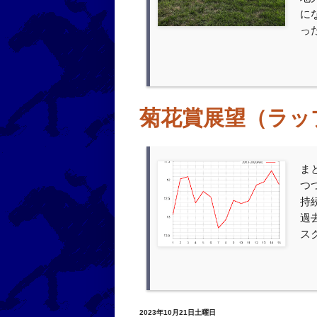
に
っ
菊花賞展望（ラップ
ま
つ
持
過
スク
2023年10月21日土曜日