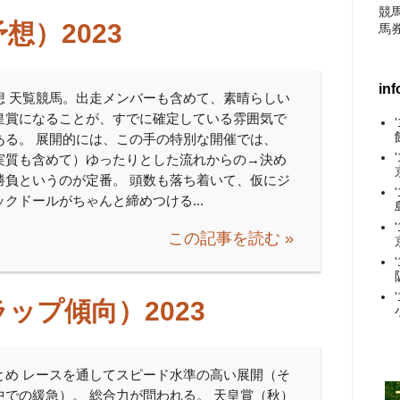
競
想）2023
馬
inf
想 天覧競馬。出走メンバーも含めて、素晴らしい
皇賞になることが、すでに確定している雰囲気で
ある。 展開的には、この手の特別な開催では、
実質も含めて）ゆったりとした流れからの→決め
勝負というのが定番。 頭数も落ち着いて、仮にジ
ックドールがちゃんと締めつける...
この記事を読む »
ラップ傾向）2023
とめ レースを通してスピード水準の高い展開（そ
中での緩急）。 総合力が問われる。 天皇賞（秋）