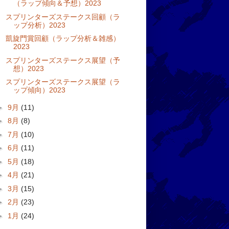
（ラップ傾向＆予想）2023
スプリンターズステークス回顧（ラ
ップ分析）2023
凱旋門賞回顧（ラップ分析＆雑感）
2023
スプリンターズステークス展望（予
想）2023
スプリンターズステークス展望（ラ
ップ傾向）2023
►
9月
(11)
►
8月
(8)
►
7月
(10)
►
6月
(11)
►
5月
(18)
►
4月
(21)
►
3月
(15)
►
2月
(23)
►
1月
(24)