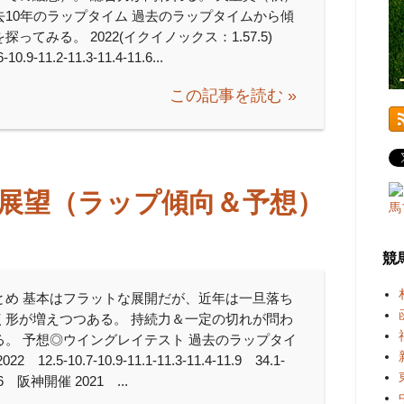
去10年のラップタイム 過去のラップタイムから傾
探ってみる。 2022(イクイノックス：1.57.5)
6-10.9-11.2-11.3-11.4-11.6...
この記事を読む »
展望（ラップ傾向＆予想）
競
とめ 基本はフラットな展開だが、近年は一旦落ち
く形が増えつつある。 持続力＆一定の切れが問わ
る。 予想◎ウイングレイテスト 過去のラップタイ
022 12.5-10.7-10.9-11.1-11.3-11.4-11.9 34.1-
.6 阪神開催 2021 ...