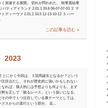
きく加速する展開。 切れが問われた。 秋華賞結果
リバティアイランド 2.01.1 33.6 06-07-07-03 ２ マ
トディーヴァ 2.01.2 33.5 12-13-10-12 ３ ハー
.
この記事を読む »
2023
想 とにかく今回は、３冠馬誕生となるか？という
が注目点だし、それが歴史的に強いかもしれない
となれば、個人的には予想よりも何よりも、まず
姿勢を正して「観るレース」という扱いになる。
だその中で１つ注目している裏テーマとしては、
ークスからの直行という部分。 近...