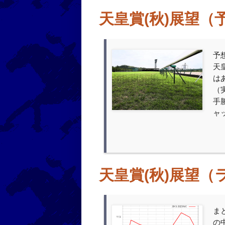
天皇賞(秋)展望（予
予
天
は
（
手
ャ
天皇賞(秋)展望（
ま
の