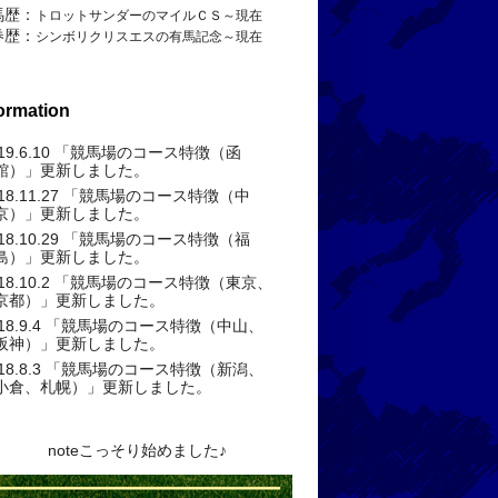
馬歴：
トロットサンダーのマイルＣＳ～現在
券歴：
シンボリクリスエスの有馬記念～現在
ormation
'19.6.10 「競馬場のコース特徴（函
館）」更新しました。
'18.11.27 「競馬場のコース特徴（中
京）」更新しました。
'18.10.29 「競馬場のコース特徴（福
島）」更新しました。
'18.10.2 「競馬場のコース特徴（東京、
京都）」更新しました。
'18.9.4 「競馬場のコース特徴（中山、
阪神）」更新しました。
'18.8.3 「競馬場のコース特徴（新潟、
小倉、札幌）」更新しました。
noteこっそり始めました♪