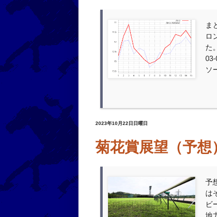
ま
ロ
た。
03
ソー
2023年10月22日日曜日
菊花賞展望（予想）
予
は
ビ
地