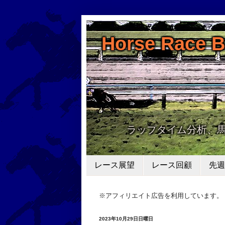
Horse Race
ラップタイム分析、
レース展望
レース回顧
先週
※アフィリエイト広告を利用しています。
2023年10月29日日曜日