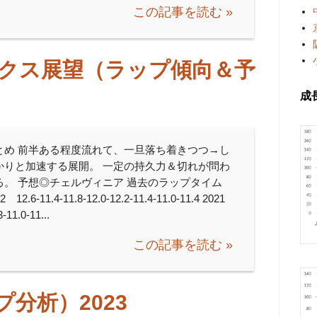
この記事を読む »
クス展望（ラップ傾向＆予
成
とめ 前半ある程度流れて、一旦落ち着きつつ→し
かりと加速する展開。 一定の持久力＆切れが問わ
る。 予想◎チェルヴィニア 過去のラップタイム
2 12.6-11.4-11.8-12.0-12.2-11.4-11.0-11.4 2021
3-11.0-11...
この記事を読む »
分析）2023