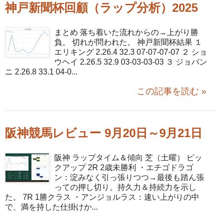
神戸新聞杯回顧（ラップ分析）2025
まとめ 落ち着いた流れからの→上がり勝
負。 切れが問われた。 神戸新聞杯結果 １
エリキング 2.26.4 32.3 07-07-07-07 ２ ショ
ウヘイ 2.26.5 32.9 03-03-03-03 ３ ジョバン
ニ 2.26.8 33.1 04-0...
この記事を読む »
阪神競馬レビュー 9月20日～9月21日
阪神 ラップタイム＆傾向 芝（土曜） ピッ
クアップ 2R 2歳未勝利 ・エチゴドラゴ
ン：淀みなく引っ張りつつ→最後も踏ん張
っての押し切り。持久力＆持続力を示し
た。 7R 1勝クラス ・アンジョルラス：速い上がりの中
で、満を持した仕掛けか...