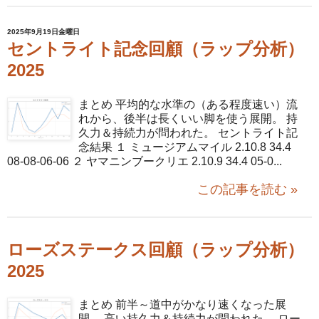
2025年9月19日金曜日
セントライト記念回顧（ラップ分析）
2025
まとめ 平均的な水準の（ある程度速い）流
れから、後半は長くいい脚を使う展開。 持
久力＆持続力が問われた。 セントライト記
念結果 １ ミュージアムマイル 2.10.8 34.4
08-08-06-06 ２ ヤマニンブークリエ 2.10.9 34.4 05-0...
この記事を読む »
ローズステークス回顧（ラップ分析）
2025
まとめ 前半～道中がかなり速くなった展
開。 高い持久力＆持続力が問われた。 ロー