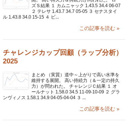
ズＳ結果 １ カムニャック 1.43.5 34.4 06-07
２ テレサ 1.43.7 34.7 05-05 ３ セナスタイ
ル 1.43.8 34.0 15-15 ４ ビ...
この記事を読む »
チャレンジカップ回顧（ラップ分析）
2025
まとめ （実質）道中～上がりで高い水準を
維持する展開。 高い持続力（＆一定の持久
力）が問われた。 チャレンジＣ結果 １ オ
ールナット 1.58.0 34.5 11-09-10-09 ２ グラ
ンヴィノス 1.58.1 34.9 04-05-04-04 ３ ...
この記事を読む »