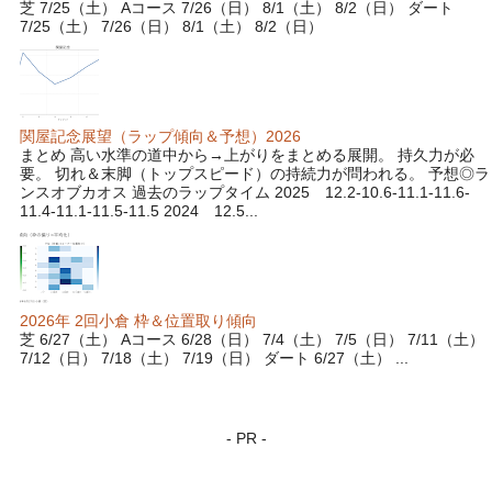
芝 7/25（土） Aコース 7/26（日） 8/1（土） 8/2（日） ダート
7/25（土） 7/26（日） 8/1（土） 8/2（日）
関屋記念展望（ラップ傾向＆予想）2026
まとめ 高い水準の道中から→上がりをまとめる展開。 持久力が必
要。 切れ＆末脚（トップスピード）の持続力が問われる。 予想◎ラ
ンスオブカオス 過去のラップタイム 2025 12.2-10.6-11.1-11.6-
11.4-11.1-11.5-11.5 2024 12.5...
2026年 2回小倉 枠＆位置取り傾向
芝 6/27（土） Aコース 6/28（日） 7/4（土） 7/5（日） 7/11（土）
7/12（日） 7/18（土） 7/19（日） ダート 6/27（土） ...
- PR -