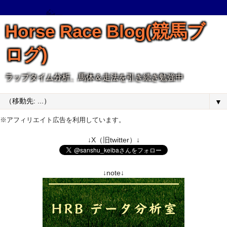
Horse Race Blog(競馬ブ
ログ)
ラップタイム分析、馬体＆走法を引き続き勉強中
▼
※アフィリエイト広告を利用しています。
↓X（旧twitter）↓
↓note↓