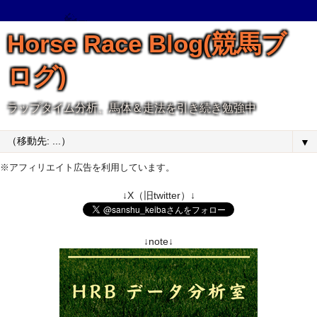
Horse Race Blog(競馬ブ
ログ)
ラップタイム分析、馬体＆走法を引き続き勉強中
▼
※アフィリエイト広告を利用しています。
↓X（旧twitter）↓
↓note↓