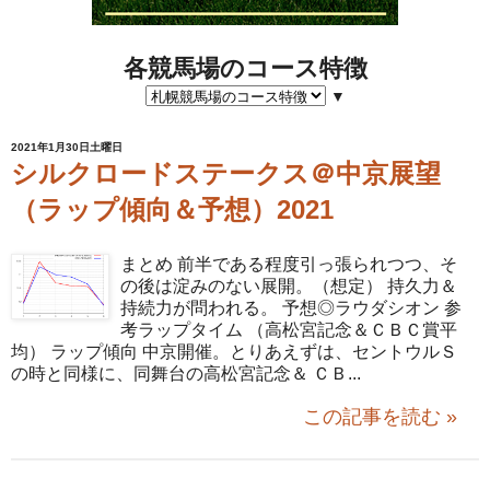
各競馬場のコース特徴
▼
2021年1月30日土曜日
シルクロードステークス＠中京展望
（ラップ傾向＆予想）2021
まとめ 前半である程度引っ張られつつ、そ
の後は淀みのない展開。（想定） 持久力＆
持続力が問われる。 予想◎ラウダシオン 参
考ラップタイム （高松宮記念＆ＣＢＣ賞平
均） ラップ傾向 中京開催。とりあえずは、セントウルＳ
の時と同様に、同舞台の高松宮記念＆ ＣＢ...
この記事を読む »