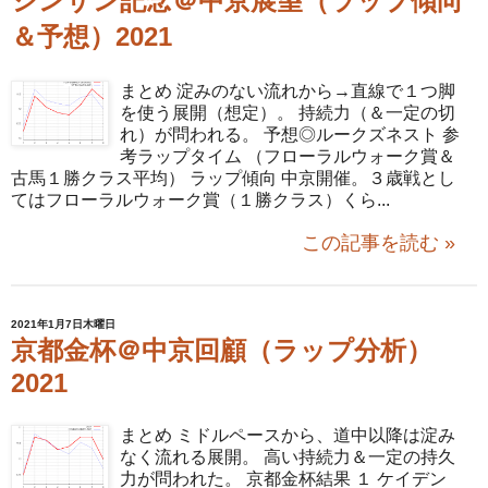
シンザン記念＠中京展望（ラップ傾向
＆予想）2021
まとめ 淀みのない流れから→直線で１つ脚
を使う展開（想定）。 持続力（＆一定の切
れ）が問われる。 予想◎ルークズネスト 参
考ラップタイム （フローラルウォーク賞＆
古馬１勝クラス平均） ラップ傾向 中京開催。３歳戦とし
てはフローラルウォーク賞（１勝クラス）くら...
この記事を読む »
2021年1月7日木曜日
京都金杯＠中京回顧（ラップ分析）
2021
まとめ ミドルペースから、道中以降は淀み
なく流れる展開。 高い持続力＆一定の持久
力が問われた。 京都金杯結果 １ ケイデン