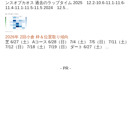
ンスオブカオス 過去のラップタイム 2025 12.2-10.6-11.1-11.6-
11.4-11.1-11.5-11.5 2024 12.5...
2026年 2回小倉 枠＆位置取り傾向
芝 6/27（土） Aコース 6/28（日） 7/4（土） 7/5（日） 7/11（土）
7/12（日） 7/18（土） 7/19（日） ダート 6/27（土） ...
- PR -