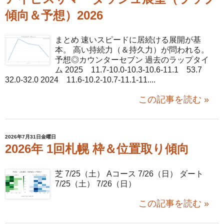
傾向＆予想）2026
まとめ 速いスピードに居続ける展開が基
本。 高い持続力（＆持久力）が問われる。
予想◎カウンターセブン 過去のラップタイ
ム 2025 11.7-10.0-10.3-10.6-11.1 53.7
32.0-32.0 2024 11.6-10.2-10.7-11.1-11....
この記事を読む »
2026年7月31日金曜日
2026年 1回札幌 枠＆位置取り傾向
芝 7/25（土） Aコース 7/26（日） ダート
7/25（土） 7/26（日）
この記事を読む »