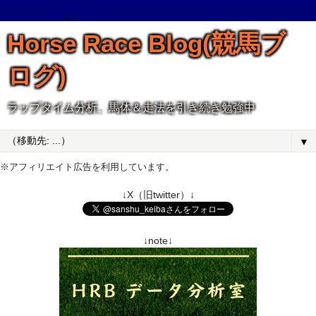
Horse Race Blog(競馬ブ
ログ)
ラップタイム分析、馬体＆走法を引き続き勉強中
▼
※アフィリエイト広告を利用しています。
↓X（旧twitter）↓
↓note↓