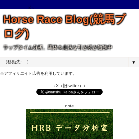
Horse Race Blog(競馬ブ
ログ)
ラップタイム分析、馬体＆走法を引き続き勉強中
▼
※アフィリエイト広告を利用しています。
↓X（旧twitter）↓
↓note↓