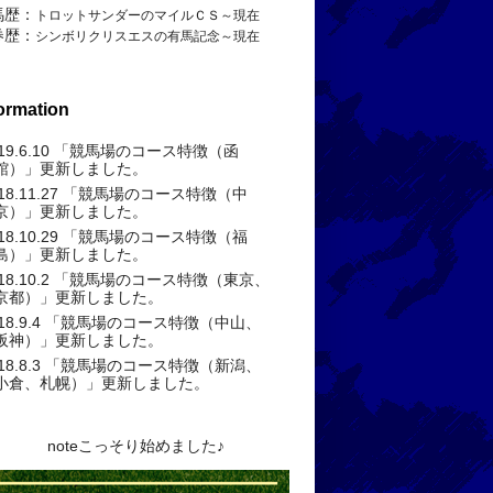
馬歴：
トロットサンダーのマイルＣＳ～現在
券歴：
シンボリクリスエスの有馬記念～現在
ormation
'19.6.10 「競馬場のコース特徴（函
館）」更新しました。
'18.11.27 「競馬場のコース特徴（中
京）」更新しました。
'18.10.29 「競馬場のコース特徴（福
島）」更新しました。
'18.10.2 「競馬場のコース特徴（東京、
京都）」更新しました。
'18.9.4 「競馬場のコース特徴（中山、
阪神）」更新しました。
'18.8.3 「競馬場のコース特徴（新潟、
小倉、札幌）」更新しました。
noteこっそり始めました♪