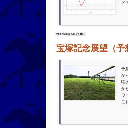
ドア
2017年6月24日土曜日
宝塚記念展望（予想
予
か
曜
か
ワ
これ