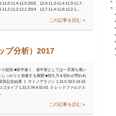
►
8-11.0-11.4-11.5 2015 12.9-11.3-11.4-11.9-11.7-
▼
6-11.2-11.2-12.2 2014 12.7-11.4-11.8-12.2-1...
この記事を読む »
プ分析）2017
ース総括 ■前半速く、道中形としては一旦落ち着い
→しっかりと加速する展開 ■持久力＆切れが問われ
安田記念結果 １ サトノアラジン 1.31.5 33.5 14-15
ロゴタイプ 1.31.5 34.4 01-01 ３ レッドファルクス
..
この記事を読む »