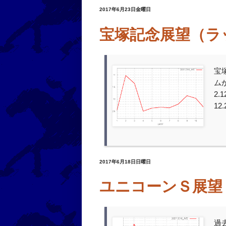
2017年6月23日金曜日
宝塚記念展望（ラッ
宝
ム
2.1
12
2017年6月18日日曜日
ユニコーンＳ展望
過去