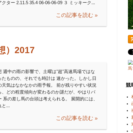
クター 2.11.5 35.4 06-06-06-09 ３ ミッキーク...
この記事を読む »
）2017
想 週中の雨の影響で、土曜は"超"高速馬場ではな
ったものの、それでも時計は 速かった。しかし日
競
の天気はなかなかの雨予報。 前が残りやすい状況
ら、どの程度傾向が変わるのか謎だが、やはりパ
ー 系の差し馬の台頭は考えられる。 展開的には、
と...
この記事を読む »