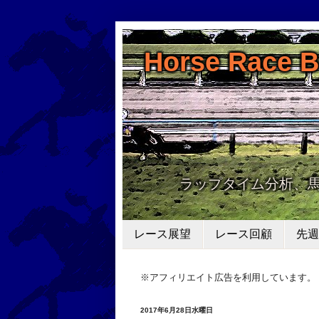
Horse Race
ラップタイム分析、
レース展望
レース回顧
先週
※アフィリエイト広告を利用しています。
2017年6月28日水曜日