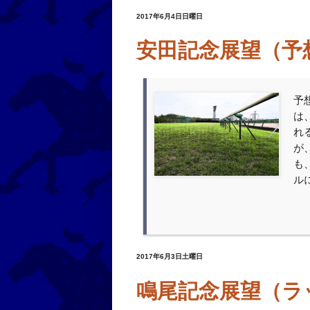
2017年6月4日日曜日
安田記念展望（予想
予
は
れ
が
も
ル
2017年6月3日土曜日
鳴尾記念展望（ラッ