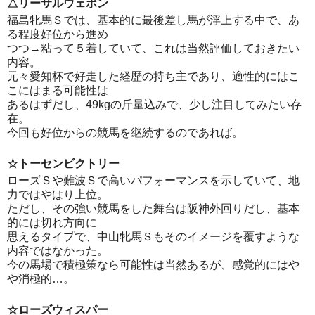
△リーサルウェポン
福島牝馬Ｓでは、基本的に最後差し馬が浮上する中で、あ
る程度好位から進め
つつ→粘って５着していて、これは当然評価しておきたい
内容。
元々愛知杯で好走した経歴の持ち主であり、適性的にはこ
こにはまる可能性は
あるはずだし、49kgの斤量込みで、少し注目してみたい存
在。
今回も好位からの競馬を継続するのであれば。
☆トーセンビクトリー
ローズＳや難波Ｓで高いパフォーマンスを示していて、地
力ではやはり上位。
ただし、その強い競馬をした舞台は阪神外回りだし、基本
的には切れ方向に
思えるタイプで、中山牝馬Ｓもそのイメージを覆すような
内容ではなかった。
今の馬場で積極策なら可能性は当然あるが、感覚的にはや
や消極的…。
☆ローズウィスパー