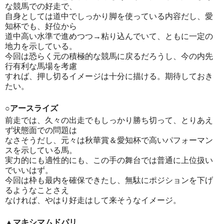
な競馬での好走で、
自身としては道中でしっかり脚を使っている内容だし、愛
知杯でも、好位から
道中高い水準で進めつつ→粘り込んでいて、ともに一定の
地力を示している。
今回は恐らく元の積極的な競馬に戻るだろうし、今の内先
行有利な馬場を考慮
すれば、押し切るイメージは十分に描ける。期待しておき
たい。
○アースライズ
前走では、久々の出走でもしっかり勝ち切って、とりあえ
ず状態面での問題は
なさそうだし、元々は秋華賞＆愛知杯で高いパフォーマン
スを示している馬。
実力的にも適性的にも、この手の舞台では普通に上位扱い
でいいはず。
今回は枠も最内を確保できたし、無駄にポジションを下げ
るようなことさえ
なければ、やはり好走はして来そうなイメージ。
▲マキシマムドパリ