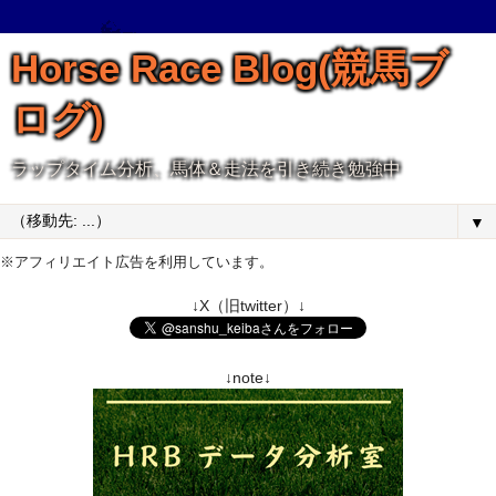
Horse Race Blog(競馬ブ
ログ)
ラップタイム分析、馬体＆走法を引き続き勉強中
▼
※アフィリエイト広告を利用しています。
↓X（旧twitter）↓
↓note↓