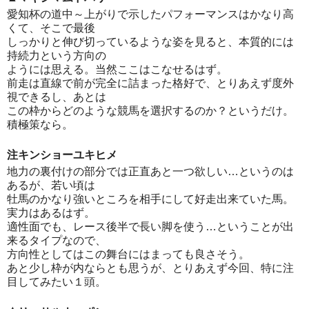
愛知杯の道中～上がりで示したパフォーマンスはかなり高
くて、そこで最後
しっかりと伸び切っているような姿を見ると、本質的には
持続力という方向の
ようには思える。当然ここはこなせるはず。
前走は直線で前が完全に詰まった格好で、とりあえず度外
視できるし、あとは
この枠からどのような競馬を選択するのか？というだけ。
積極策なら。
注キンショーユキヒメ
地力の裏付けの部分では正直あと一つ欲しい…というのは
あるが、若い頃は
牡馬のかなり強いところを相手にして好走出来ていた馬。
実力はあるはず。
適性面でも、レース後半で長い脚を使う…ということが出
来るタイプなので、
方向性としてはこの舞台にはまっても良さそう。
あと少し枠が内ならとも思うが、とりあえず今回、特に注
目してみたい１頭。