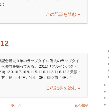
て ...
この記事を読む »
12
田記念過去９年のラップタイム 過去のラップタイ
から傾向を探ってみる。 2011(リアルインパクト：
2.0) 12.3-10.7-10.9-11.5-11.6-11.2-11.6-12.2 天候：
芝：良 上り4F：46.6 3F：35.0 前半4F：4...
►
この記事を読む »
►
►
►
ホーム
前の投稿