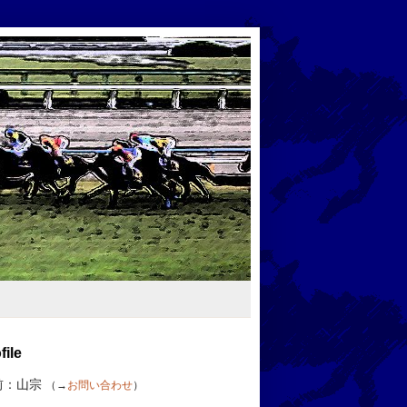
file
前：山宗
（→
お問い合わせ
）