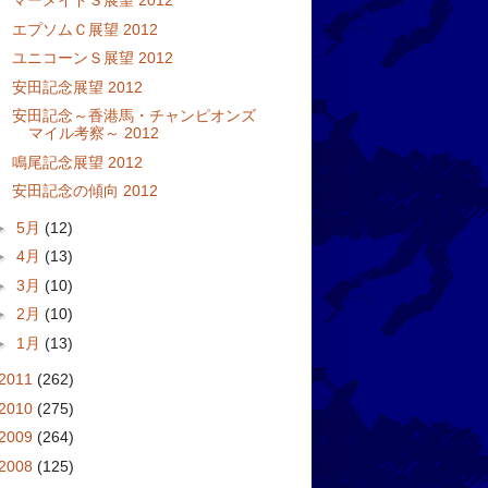
マーメイドＳ展望 2012
エプソムＣ展望 2012
ユニコーンＳ展望 2012
安田記念展望 2012
安田記念～香港馬・チャンピオンズ
マイル考察～ 2012
鳴尾記念展望 2012
安田記念の傾向 2012
►
5月
(12)
►
4月
(13)
►
3月
(10)
►
2月
(10)
►
1月
(13)
2011
(262)
2010
(275)
2009
(264)
2008
(125)