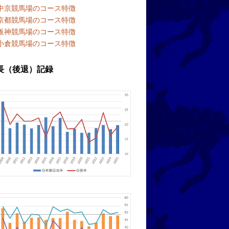
中京競馬場のコース特徴
京都競馬場のコース特徴
阪神競馬場のコース特徴
小倉競馬場のコース特徴
長（後退）記録