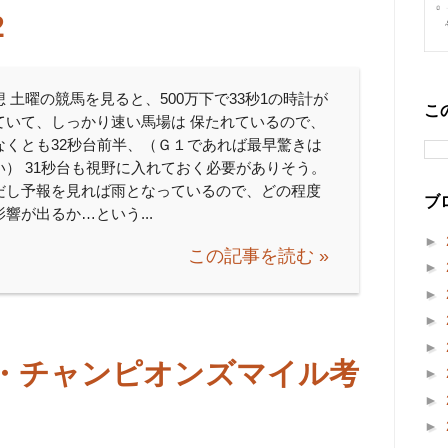
2
想 土曜の競馬を見ると、500万下で33秒1の時計が
こ
ていて、しっかり速い馬場は 保たれているので、
なくとも32秒台前半、（Ｇ１であれば最早驚きは
い） 31秒台も視野に入れておく必要がありそう。
だし予報を見れば雨となっているので、どの程度
ブ
影響が出るか…という...
►
この記事を読む »
►
►
►
►
・チャンピオンズマイル考
►
►
►