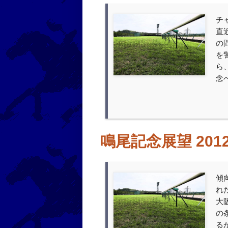
チ
直
の
を
ら
念
鳴尾記念展望 201
傾
れ
大
の
る