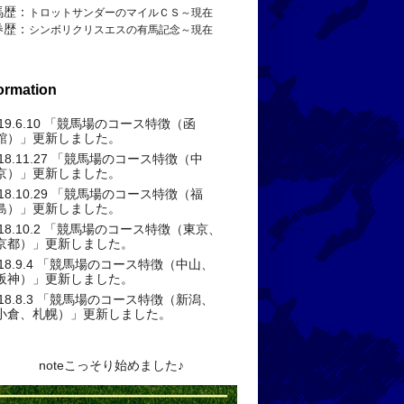
馬歴：
トロットサンダーのマイルＣＳ～現在
券歴：
シンボリクリスエスの有馬記念～現在
ormation
'19.6.10 「競馬場のコース特徴（函
館）」更新しました。
'18.11.27 「競馬場のコース特徴（中
京）」更新しました。
'18.10.29 「競馬場のコース特徴（福
島）」更新しました。
'18.10.2 「競馬場のコース特徴（東京、
京都）」更新しました。
'18.9.4 「競馬場のコース特徴（中山、
阪神）」更新しました。
'18.8.3 「競馬場のコース特徴（新潟、
小倉、札幌）」更新しました。
noteこっそり始めました♪