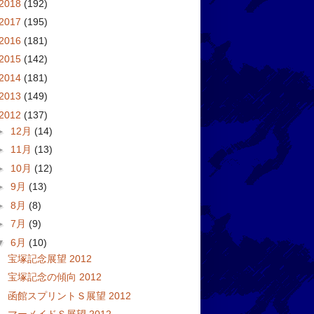
2018
(192)
2017
(195)
2016
(181)
2015
(142)
2014
(181)
2013
(149)
2012
(137)
►
12月
(14)
►
11月
(13)
►
10月
(12)
►
9月
(13)
►
8月
(8)
►
7月
(9)
▼
6月
(10)
宝塚記念展望 2012
宝塚記念の傾向 2012
函館スプリントＳ展望 2012