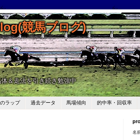
 Blog(競馬ブログ)
馬体＆走法を引き続き勉強中
のラップ
過去データ
馬場傾向
的中率・回収率
pro
名