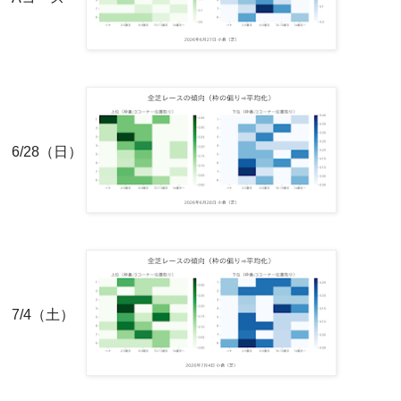
6/28（日）
7/4（土）