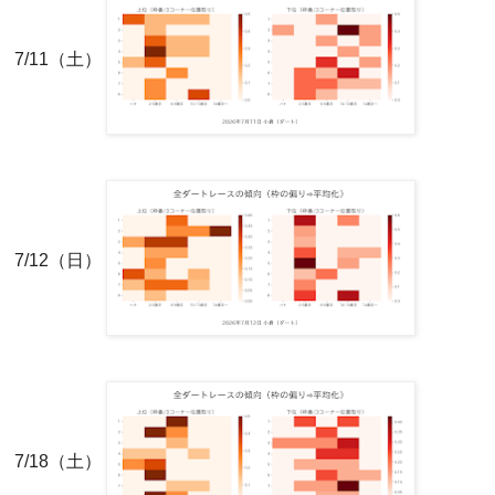
7/11（土）
7/12（日）
7/18（土）