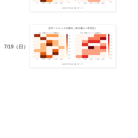
7/19（日）