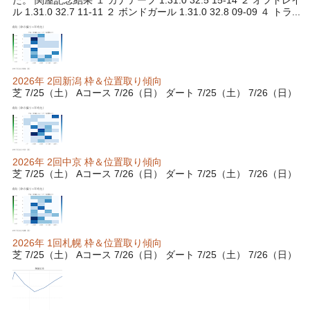
ル 1.31.0 32.7 11-11 ２ ボンドガール 1.31.0 32.8 09-09 ４ トラ...
2026年 2回新潟 枠＆位置取り傾向
芝 7/25（土） Aコース 7/26（日） ダート 7/25（土） 7/26（日）
2026年 2回中京 枠＆位置取り傾向
芝 7/25（土） Aコース 7/26（日） ダート 7/25（土） 7/26（日）
2026年 1回札幌 枠＆位置取り傾向
芝 7/25（土） Aコース 7/26（日） ダート 7/25（土） 7/26（日）