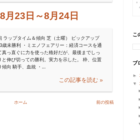
8月23日～8月24日
こ
潟 ラップタイム＆傾向 芝（土曜） ピックアップ
R 3歳未勝利 ・ミエノフェアリー：経済コースを通
て真っ直ぐに力を使った格好だが、最後までしっ
りと伸び切っての勝利。実力を示した。 枠、位置
ブ
傾向 騎手、血統 ・...
►
この記事を読む »
▼
ホーム
前の投稿