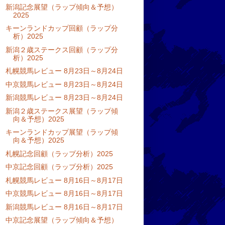
新潟記念展望（ラップ傾向＆予想）
2025
キーンランドカップ回顧（ラップ分
析）2025
新潟２歳ステークス回顧（ラップ分
析）2025
札幌競馬レビュー 8月23日～8月24日
中京競馬レビュー 8月23日～8月24日
新潟競馬レビュー 8月23日～8月24日
新潟２歳ステークス展望（ラップ傾
向＆予想）2025
キーンランドカップ展望（ラップ傾
向＆予想）2025
札幌記念回顧（ラップ分析）2025
中京記念回顧（ラップ分析）2025
札幌競馬レビュー 8月16日～8月17日
中京競馬レビュー 8月16日～8月17日
新潟競馬レビュー 8月16日～8月17日
中京記念展望（ラップ傾向＆予想）