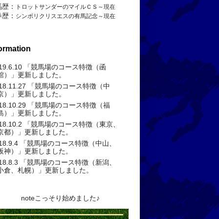
馬歴：
トロットサンダーのマイルＣＳ～現在
券歴：
シンボリクリスエスの有馬記念～現在
ormation
'19.6.10 「競馬場のコース特徴（函
館）」更新しました。
'18.11.27 「競馬場のコース特徴（中
京）」更新しました。
'18.10.29 「競馬場のコース特徴（福
島）」更新しました。
'18.10.2 「競馬場のコース特徴（東京、
京都）」更新しました。
'18.9.4 「競馬場のコース特徴（中山、
阪神）」更新しました。
'18.8.3 「競馬場のコース特徴（新潟、
小倉、札幌）」更新しました。
noteこっそり始めました♪