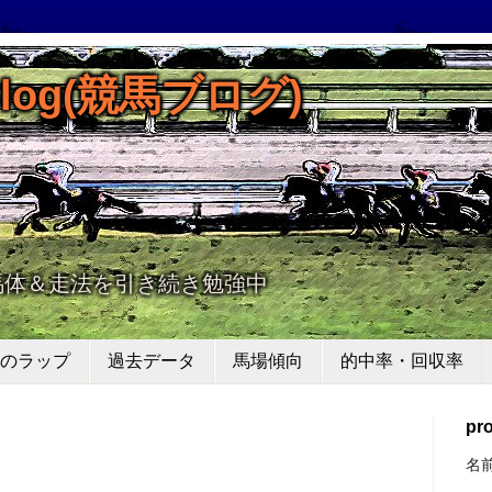
 Blog(競馬ブログ)
馬体＆走法を引き続き勉強中
のラップ
過去データ
馬場傾向
的中率・回収率
pro
名