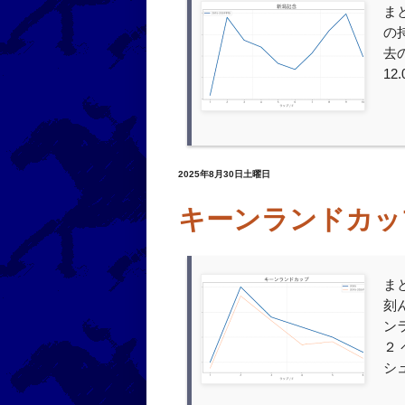
ま
の
去の
12.
2025年8月30日土曜日
キーンランドカッ
ま
刻
ンラ
２ 
シュ 