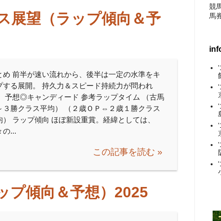
競
ス展望（ラップ傾向＆予
馬
inf
とめ 前半が速い流れから、後半は一定の水準をキ
プする展開。 持久力＆スピード持続力が問われ
。 予想◎キャンディード 参考ラップタイム （古馬
～３勝クラス平均） （２歳ＯＰ⇔２歳１勝クラス
均） ラップ傾向 ほぼ新設重賞。経緯としては、
の...
この記事を読む »
プ傾向＆予想）2025