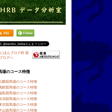
馬場のコース特徴
札幌競馬場のコース特徴
函館競馬場のコース特徴
福島競馬場のコース特徴
新潟競馬場のコース特徴
東京競馬場のコース特徴
中山競馬場のコース特徴