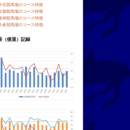
中京競馬場のコース特徴
京都競馬場のコース特徴
阪神競馬場のコース特徴
小倉競馬場のコース特徴
長（後退）記録