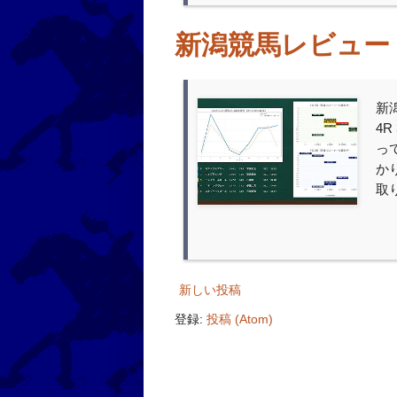
新潟競馬レビュー 
新
4
っ
か
取り
新しい投稿
登録:
投稿 (Atom)