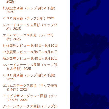
2025
札幌記念展望（ラップ傾向＆予想）
2025
ＣＢＣ賞回顧（ラップ分析）2025
レパードステークス回顧（ラップ分
析）2025
エルムステークス回顧（ラップ分
析）2025
札幌競馬レビュー 8月9日～8月10日
中京競馬レビュー 8月9日～8月10日
新潟競馬レビュー 8月9日～8月10日
レパードステークス展望（ラップ傾
向＆予想）2025
ＣＢＣ賞展望（ラップ傾向＆予想）
2025
エルムステークス展望（ラップ傾向
＆予想）2025
アイビスサマーダッシュ回顧（ラッ
プ分析）2025
クイーンステークス回顧（ラップ分