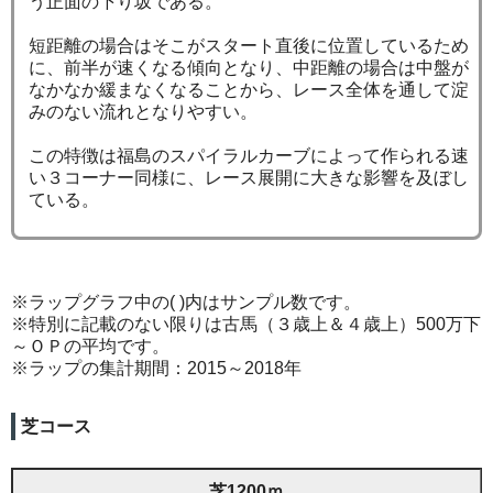
う正面の下り坂である。
短距離の場合はそこがスタート直後に位置しているため
に、前半が速くなる傾向となり、中距離の場合は中盤が
なかなか緩まなくなることから、レース全体を通して淀
みのない流れとなりやすい。
この特徴は福島のスパイラルカーブによって作られる速
い３コーナー同様に、レース展開に大きな影響を及ぼし
ている。
※ラップグラフ中の( )内はサンプル数です。
※特別に記載のない限りは古馬（３歳上＆４歳上）500万下
～ＯＰの平均です。
※ラップの集計期間：2015～2018年
芝コース
芝1200ｍ