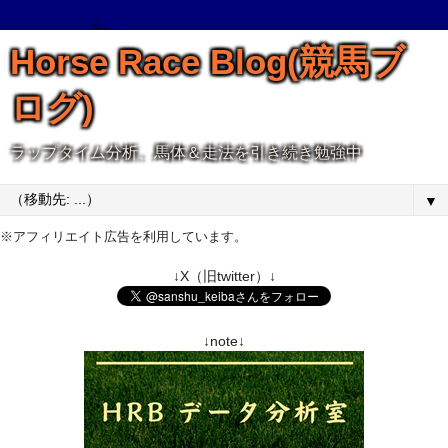
Horse Race Blog(競馬ブ
ログ)
ラップタイム分析、馬体＆走法を引き続き勉強中
▼
※アフィリエイト広告を利用しています。
↓X（旧twitter）↓
↓note↓