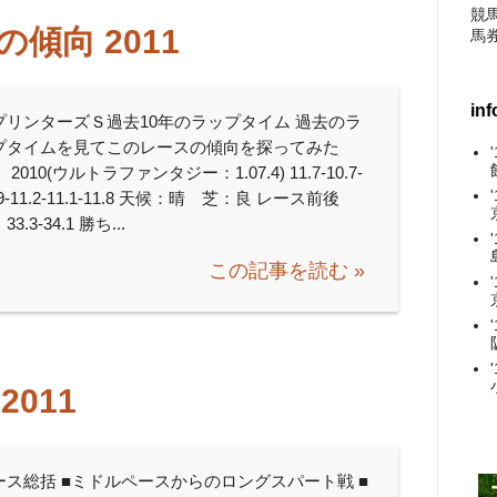
競
傾向 2011
馬
inf
プリンターズＳ過去10年のラップタイム 過去のラ
プタイムを見てこのレースの傾向を探ってみた
 2010(ウルトラファンタジー：1.07.4) 11.7-10.7-
.9-11.2-11.1-11.8 天候：晴 芝：良 レース前後
33.3-34.1 勝ち...
この記事を読む »
011
ース総括 ■ミドルペースからのロングスパート戦 ■