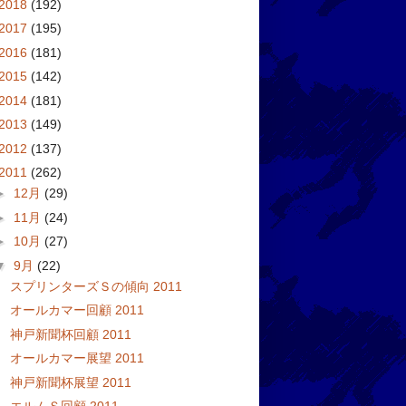
2018
(192)
2017
(195)
2016
(181)
2015
(142)
2014
(181)
2013
(149)
2012
(137)
2011
(262)
►
12月
(29)
►
11月
(24)
►
10月
(27)
▼
9月
(22)
スプリンターズＳの傾向 2011
オールカマー回顧 2011
神戸新聞杯回顧 2011
オールカマー展望 2011
神戸新聞杯展望 2011