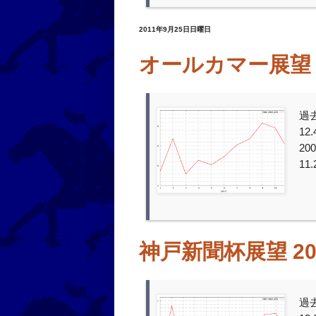
2011年9月25日日曜日
オールカマー展望 2
過
12.
200
11.2
神戸新聞杯展望 20
過