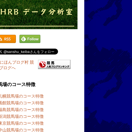
馬場のコース特徴
札幌競馬場のコース特徴
函館競馬場のコース特徴
福島競馬場のコース特徴
新潟競馬場のコース特徴
東京競馬場のコース特徴
中山競馬場のコース特徴