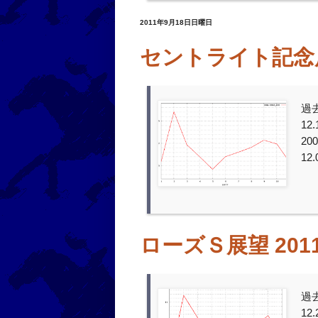
2011年9月18日日曜日
セントライト記念展
過
12.
200
12.0
ローズＳ展望 201
過
12.