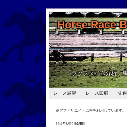
Horse Race
ラップタイム分析、
レース展望
レース回顧
先週
※アフィリエイト広告を利用しています。
2011年9月30日金曜日