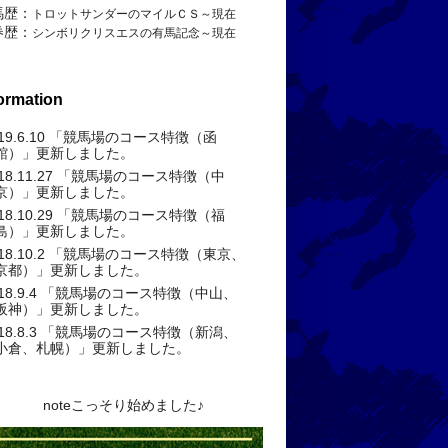
馬歴：
トロットサンダーのマイルＣＳ～現在
券歴：
シンボリクリスエスの有馬記念～現在
ormation
'19.6.10 「競馬場のコース特徴（函
館）」更新しました。
'18.11.27 「競馬場のコース特徴（中
京）」更新しました。
'18.10.29 「競馬場のコース特徴（福
島）」更新しました。
'18.10.2 「競馬場のコース特徴（東京、
京都）」更新しました。
'18.9.4 「競馬場のコース特徴（中山、
阪神）」更新しました。
'18.8.3 「競馬場のコース特徴（新潟、
小倉、札幌）」更新しました。
noteこっそり始めました♪