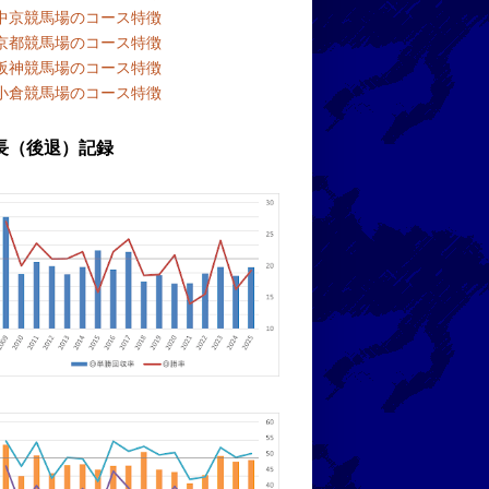
中京競馬場のコース特徴
京都競馬場のコース特徴
阪神競馬場のコース特徴
小倉競馬場のコース特徴
長（後退）記録