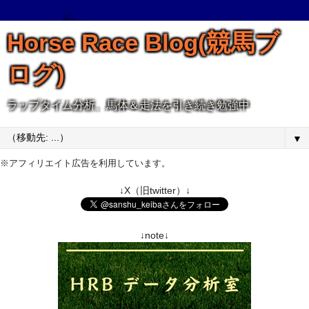
Horse Race Blog(競馬ブ
ログ)
ラップタイム分析、馬体＆走法を引き続き勉強中
▼
※アフィリエイト広告を利用しています。
↓X（旧twitter）↓
↓note↓