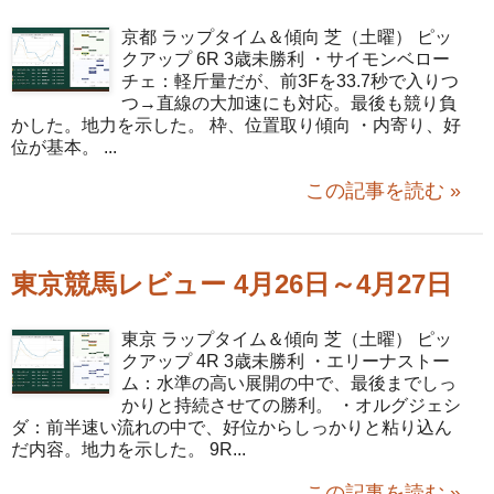
京都 ラップタイム＆傾向 芝（土曜） ピッ
クアップ 6R 3歳未勝利 ・サイモンベロー
チェ：軽斤量だが、前3Fを33.7秒で入りつ
つ→直線の大加速にも対応。最後も競り負
かした。地力を示した。 枠、位置取り傾向 ・内寄り、好
位が基本。 ...
この記事を読む »
東京競馬レビュー 4月26日～4月27日
東京 ラップタイム＆傾向 芝（土曜） ピッ
クアップ 4R 3歳未勝利 ・エリーナストー
ム：水準の高い展開の中で、最後までしっ
かりと持続させての勝利。 ・オルグジェシ
ダ：前半速い流れの中で、好位からしっかりと粘り込ん
だ内容。地力を示した。 9R...
この記事を読む »