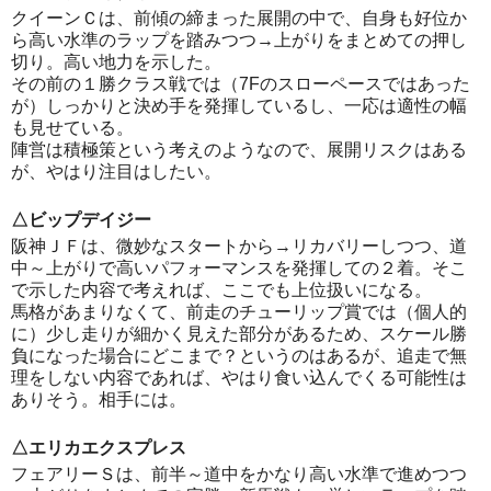
クイーンＣは、前傾の締まった展開の中で、自身も好位か
ら高い水準のラップを踏みつつ→上がりをまとめての押し
切り。高い地力を示した。
その前の１勝クラス戦では（7Fのスローペースではあった
が）しっかりと決め手を発揮しているし、一応は適性の幅
も見せている。
陣営は積極策という考えのようなので、展開リスクはある
が、やはり注目はしたい。
△ビップデイジー
阪神ＪＦは、微妙なスタートから→リカバリーしつつ、道
中～上がりで高いパフォーマンスを発揮しての２着。そこ
で示した内容で考えれば、ここでも上位扱いになる。
馬格があまりなくて、前走のチューリップ賞では（個人的
に）少し走りが細かく見えた部分があるため、スケール勝
負になった場合にどこまで？というのはあるが、追走で無
理をしない内容であれば、やはり食い込んでくる可能性は
ありそう。相手には。
△エリカエクスプレス
フェアリーＳは、前半～道中をかなり高い水準で進めつつ