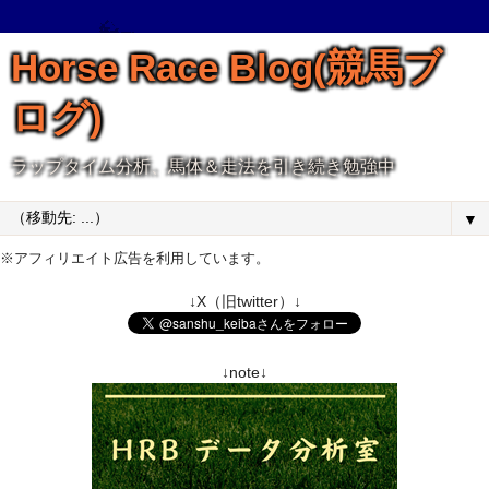
Horse Race Blog(競馬ブ
ログ)
ラップタイム分析、馬体＆走法を引き続き勉強中
▼
※アフィリエイト広告を利用しています。
↓X（旧twitter）↓
↓note↓