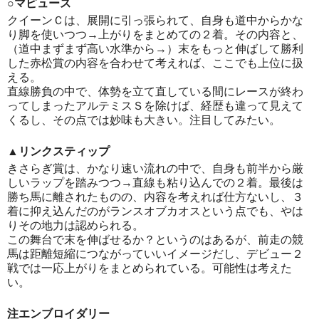
○マピュース
クイーンＣは、展開に引っ張られて、自身も道中からかな
り脚を使いつつ→上がりをまとめての２着。その内容と、
（道中まずまず高い水準から→）末をもっと伸ばして勝利
した赤松賞の内容を合わせて考えれば、ここでも上位に扱
える。
直線勝負の中で、体勢を立て直している間にレースが終わ
ってしまったアルテミスＳを除けば、経歴も違って見えて
くるし、その点では妙味も大きい。注目してみたい。
▲リンクスティップ
きさらぎ賞は、かなり速い流れの中で、自身も前半から厳
しいラップを踏みつつ→直線も粘り込んでの２着。最後は
勝ち馬に離されたものの、内容を考えれば仕方ないし、３
着に抑え込んだのがランスオブカオスという点でも、やは
りその地力は認められる。
この舞台で末を伸ばせるか？というのはあるが、前走の競
馬は距離短縮につながっていいイメージだし、デビュー２
戦では一応上がりをまとめられている。可能性は考えた
い。
注エンブロイダリー