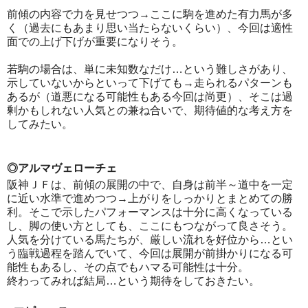
前傾の内容で力を見せつつ→ここに駒を進めた有力馬が多
く（過去にもあまり思い当たらないくらい）、今回は適性
面での上げ下げが重要になりそう。
若駒の場合は、単に未知数なだけ…という難しさがあり、
示していないからといって下げても→走られるパターンも
あるが（道悪になる可能性もある今回は尚更）、そこは過
剰かもしれない人気との兼ね合いで、期待値的な考え方を
してみたい。
◎アルマヴェローチェ
阪神ＪＦは、前傾の展開の中で、自身は前半～道中を一定
に近い水準で進めつつ→上がりをしっかりとまとめての勝
利。そこで示したパフォーマンスは十分に高くなっている
し、脚の使い方としても、ここにもつながって良さそう。
人気を分けている馬たちが、厳しい流れを好位から…とい
う臨戦過程を踏んでいて、今回は展開が前掛かりになる可
能性もあるし、その点でもハマる可能性は十分。
終わってみれば結局…という期待をしておきたい。