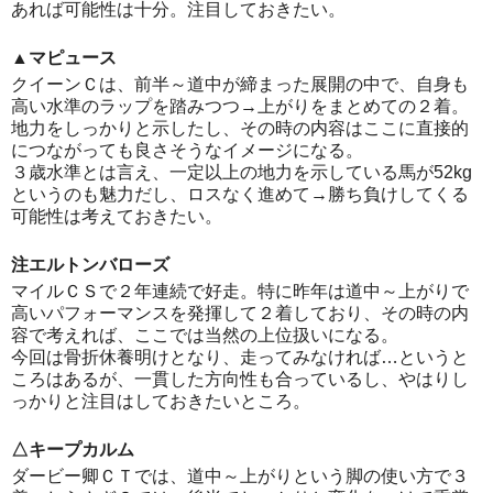
あれば可能性は十分。注目しておきたい。
▲マピュース
クイーンＣは、前半～道中が締まった展開の中で、自身も
高い水準のラップを踏みつつ→上がりをまとめての２着。
地力をしっかりと示したし、その時の内容はここに直接的
につながっても良さそうなイメージになる。
３歳水準とは言え、一定以上の地力を示している馬が52kg
というのも魅力だし、ロスなく進めて→勝ち負けしてくる
可能性は考えておきたい。
注エルトンバローズ
マイルＣＳで２年連続で好走。特に昨年は道中～上がりで
高いパフォーマンスを発揮して２着しており、その時の内
容で考えれば、ここでは当然の上位扱いになる。
今回は骨折休養明けとなり、走ってみなければ…というと
ころはあるが、一貫した方向性も合っているし、やはりし
っかりと注目はしておきたいところ。
△キープカルム
ダービー卿ＣＴでは、道中～上がりという脚の使い方で３