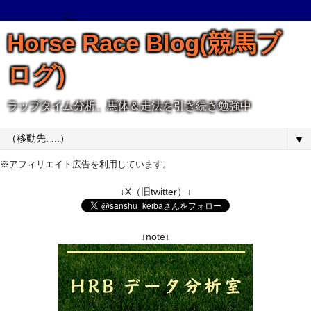
Horse Race Blog(競馬ブ
ログ)
ラップタイム分析、馬体＆走法を引き続き勉強中
▼
※アフィリエイト広告を利用しています。
↓X（旧twitter）↓
↓note↓