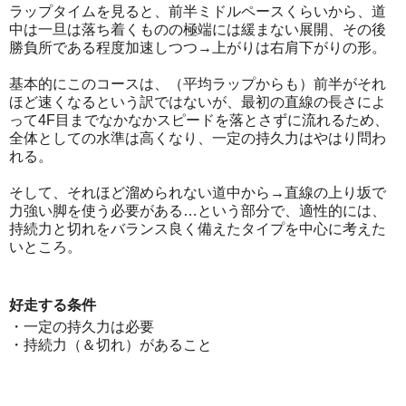
ラップタイムを見ると、前半ミドルペースくらいから、道
中は一旦は落ち着くものの極端には緩まない展開、その後
勝負所である程度加速しつつ→上がりは右肩下がりの形。
基本的にこのコースは、（平均ラップからも）前半がそれ
ほど速くなるという訳ではないが、最初の直線の長さによ
って4F目までなかなかスピードを落とさずに流れるため、
全体としての水準は高くなり、一定の持久力はやはり問わ
れる。
そして、それほど溜められない道中から→直線の上り坂で
力強い脚を使う必要がある…という部分で、適性的には、
持続力と切れをバランス良く備えたタイプを中心に考えた
いところ。
好走する条件
・一定の持久力は必要
・持続力（＆切れ）があること