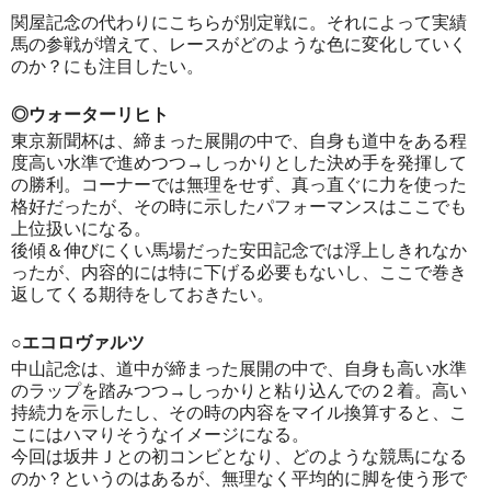
関屋記念の代わりにこちらが別定戦に。それによって実績
馬の参戦が増えて、レースがどのような色に変化していく
のか？にも注目したい。
◎ウォーターリヒト
東京新聞杯は、締まった展開の中で、自身も道中をある程
度高い水準で進めつつ→しっかりとした決め手を発揮して
の勝利。コーナーでは無理をせず、真っ直ぐに力を使った
格好だったが、その時に示したパフォーマンスはここでも
上位扱いになる。
後傾＆伸びにくい馬場だった安田記念では浮上しきれなか
ったが、内容的には特に下げる必要もないし、ここで巻き
返してくる期待をしておきたい。
○エコロヴァルツ
中山記念は、道中が締まった展開の中で、自身も高い水準
のラップを踏みつつ→しっかりと粘り込んでの２着。高い
持続力を示したし、その時の内容をマイル換算すると、こ
こにはハマりそうなイメージになる。
今回は坂井Ｊとの初コンビとなり、どのような競馬になる
のか？というのはあるが、無理なく平均的に脚を使う形で