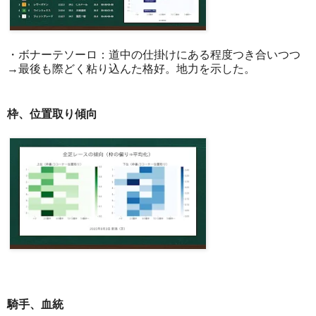
・ボナーテソーロ：道中の仕掛けにある程度つき合いつつ
→最後も際どく粘り込んた格好。地力を示した。
枠、位置取り傾向
騎手、血統