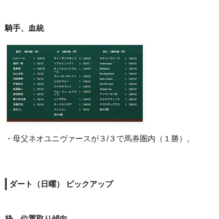
騎手、血統
・母父ネオユニヴァースが３/３で馬券圏内（１勝）。
ダート（日曜） ピックアップ
枠、位置取り傾向