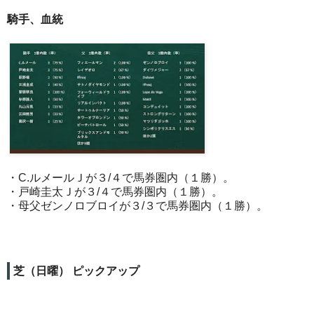
騎手、血統
・C.ルメールＪが３/４で馬券圏内（１勝）。
・戸崎圭太Ｊが３/４で馬券圏内（１勝）。
・母父ゼンノロブロイが３/３で馬券圏内（１勝）。
芝（日曜） ピックアップ