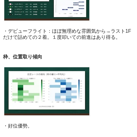
・デビューフライト：ほぼ無理めな雰囲気から→ラスト1F
だけで詰めての２着。１度叩いての前進はあり得る。
枠、位置取り傾向
・好位優勢。