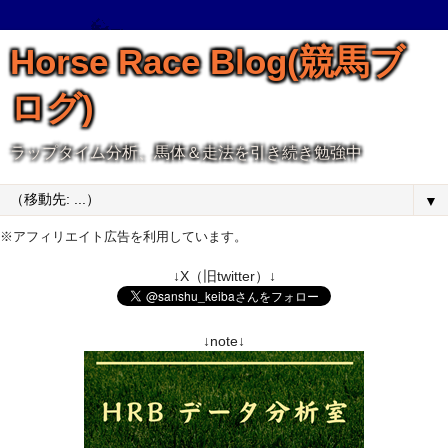
Horse Race Blog(競馬ブ
ログ)
ラップタイム分析、馬体＆走法を引き続き勉強中
▼
※アフィリエイト広告を利用しています。
↓X（旧twitter）↓
↓note↓