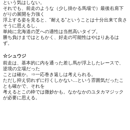
という気はしない。
それでも、前走のような（少し掛かる馬場で）最後右肩下
がりの展開を力強く
浮上する姿を見ると、"耐える"ということは十分出来て良さ
そうに思えるし、
単純に北海道の芝への適性は当然高いタイプ。
勝ち負けまではともかく、好走の可能性はやはりあるは
ず。
☆シュウジ
前走は、基本的に内を通った差し馬が浮上したレースで、
逆境の立場だった
ことは確か。⇒一応巻き返しは考えられる。
ただし抑え切れずに行くしかない…という雰囲気だったこ
とも確かで、それを
考えるとこの枠では微妙かも。なかなかのユタカマジック
が必要に思える。