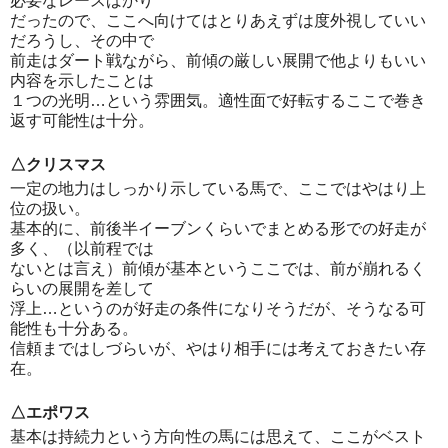
必要なレースばかり
だったので、ここへ向けてはとりあえずは度外視していい
だろうし、その中で
前走はダート戦ながら、前傾の厳しい展開で他よりもいい
内容を示したことは
１つの光明…という雰囲気。適性面で好転するここで巻き
返す可能性は十分。
△クリスマス
一定の地力はしっかり示している馬で、ここではやはり上
位の扱い。
基本的に、前後半イーブンくらいでまとめる形での好走が
多く、（以前程では
ないとは言え）前傾が基本というここでは、前が崩れるく
らいの展開を差して
浮上…というのが好走の条件になりそうだが、そうなる可
能性も十分ある。
信頼まではしづらいが、やはり相手には考えておきたい存
在。
△エポワス
基本は持続力という方向性の馬には思えて、ここがベスト