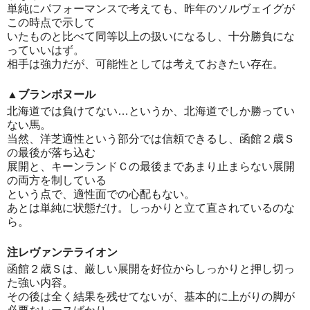
単純にパフォーマンスで考えても、昨年のソルヴェイグが
この時点で示して
いたものと比べて同等以上の扱いになるし、十分勝負にな
っていいはず。
相手は強力だが、可能性としては考えておきたい存在。
▲ブランボヌール
北海道では負けてない…というか、北海道でしか勝ってい
ない馬。
当然、洋芝適性という部分では信頼できるし、函館２歳Ｓ
の最後が落ち込む
展開と、キーンランドＣの最後まであまり止まらない展開
の両方を制している
という点で、適性面での心配もない。
あとは単純に状態だけ。しっかりと立て直されているのな
ら。
注レヴァンテライオン
函館２歳Ｓは、厳しい展開を好位からしっかりと押し切っ
た強い内容。
その後は全く結果を残せてないが、基本的に上がりの脚が