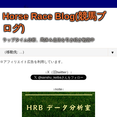
Horse Race Blog(競馬ブ
ログ)
ラップタイム分析、馬体＆走法を引き続き勉強中
▼
※アフィリエイト広告を利用しています。
↓X（旧twitter）↓
↓note↓