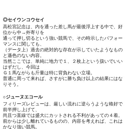
◎セイウンコウセイ
高松宮記念は、内を通った差し馬が最後浮上する中で、好
位から中→外寄りを
通って押し切るという強い競馬で、その時示したパフォー
マンスに関しても、
（データ上）過去の絶対的な存在が示していたようなもの
と遜色のない内容。
当然ここでは、単純に地力で１、２枚上という扱いでいい
はずだし、今回は
Ｇ１馬ながらも斤量は特に背負わない立場。
普通に周って来れば、さすがに勝ち負け以上の結果にはな
りそう。
○ジューヌエコール
フィリーズレビューは、厳しい流れに逆らうような格好で
前半押し上げて、
尚且つ直線では盛大にカットされる不利があっての４着。
前からは少し離れているものの、内容を考えれば、これは
かなり強い競馬。