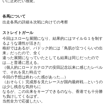
いに止めたい感覚。
各馬について
出走各馬の詳細＆次戦に向けての考察
ストレイトガール
今回はスローな展開になり、結果的にはマイルＧ１を制す
るような適性が活きた
格好ではあるが、パドック的には「鳥肌が立つくらいの出
来」だったので、全く
違った展開になっていたとしても結果は同じだったので
は…と普通に思える。
（個人的にロードカナロアの安田記念以来に感じたレベル
で、それを見た時点で
今回の予想は終わった感があった…）
（おそらく）完成形を見たレースが国内最終戦…というの
は少し残念な気持ちに
なるが、この出来をキープできるのなら、香港でも十分勝
ち負けしてくるはず。
当然全力で応援したい。