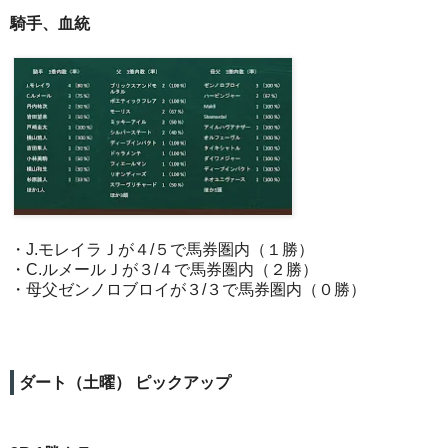
騎手、血統
・J.モレイラＪが４/５で馬券圏内（１勝）
・C.ルメールＪが３/４で馬券圏内（２勝）
・母父ゼンノロブロイが３/３で馬券圏内（０勝）
ダート（土曜） ピックアップ