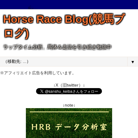
Horse Race Blog(競馬ブ
ログ)
ラップタイム分析、馬体＆走法を引き続き勉強中
▼
※アフィリエイト広告を利用しています。
↓X（旧twitter）↓
↓note↓