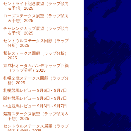
セントライト記念展望（ラップ傾向
＆予想）2025
ローズステークス展望（ラップ傾向
＆予想）2025
チャレンジカップ展望（ラップ傾向
＆予想）2025
セントウルステークス回顧（ラップ
分析）2025
紫苑ステークス回顧（ラップ分析）
2025
京成杯オータムハンデキャップ回顧
（ラップ分析）2025
札幌２歳ステークス回顧（ラップ分
析）2025
札幌競馬レビュー 9月6日～9月7日
阪神競馬レビュー 9月6日～9月7日
中山競馬レビュー 9月6日～9月7日
紫苑ステークス展望（ラップ傾向＆
予想）2025
セントウルステークス展望（ラップ
傾向＆予想）2025