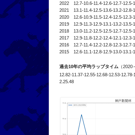
2022 12.7-10.6-11.4-12.6-12.7-12.5
2021 13.1-11.4-12.5-13.6-13.2-12.8
2020 12.6-10.9-11.5-12.4-12.5-12.3
2019 12.9-11.3-12.9-13.1-13.2-13.5-1
2018 13.0-11.2-12.5-12.5-12.7-12.5-12
2017 12.9-11.8-12.2-12.4-12.1-12.3-12
2016 12.7-11.4-12.2-12.8-12.3-12.7-12
2015 12.6-11.1-12.8-12.9-13.0-13.1-12
過去10年の平均ラップタイム
（2020
12.82-11.37-12.55-12.68-12.53-12.78-
2.25.48