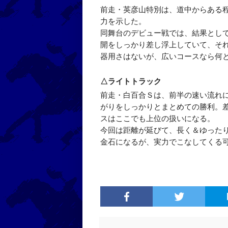
前走・英彦山特別は、道中からある
力を示した。
同舞台のデビュー戦では、結果とし
開をしっかり差し浮上していて、そ
器用さはないが、広いコースなら何
△ライトトラック
前走・白百合Ｓは、前半の速い流れ
がりをしっかりとまとめての勝利。
スはここでも上位の扱いになる。
今回は距離が延びて、長く＆ゆった
金石になるが、実力でこなしてくる