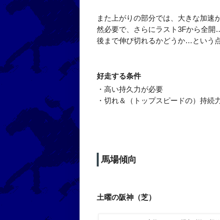
また上がりの部分では、大きな加速
然必要で、さらにラスト3Fから全開
後まで伸び切れるかどうか…という
好走する条件
・高い持久力が必要
・切れ＆（トップスピードの）持続
馬場傾向
土曜の阪神（芝）