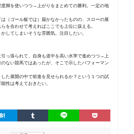
程度脚を使いつつ→上がりをまとめての勝利。一定の地
ては（ゴール板では）届かなかったものの、スローの展
れらを合わせて考えればここでも上位に扱える。
とかしてしまいそうな雰囲気。注目したい。
に引っ張られて、自身も道中を高い水準で進めつつ→上
差のない競馬ではあったが、そこで示したパフォーマン
りした展開の中で前進を見せられるか？という１つの試
可能性は考えておきたい。