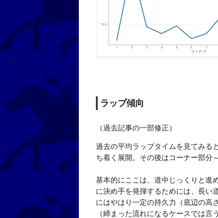
ラップ傾向
（過去記事の一部修正）
過去の平均ラップタイムを見てみる
ち着く展開。その後はコーナー部分
基本的にここは、道中じっくりと進
に決め手を発揮するためには、長い
にはやはり一定の持久力（底辺の高
（締まった流れになるケースでは言