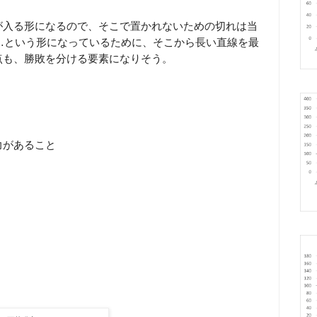
が入る形になるので、そこで置かれないための切れは当
…という形になっているために、そこから長い直線を最
点も、勝敗を分ける要素になりそう。
力があること