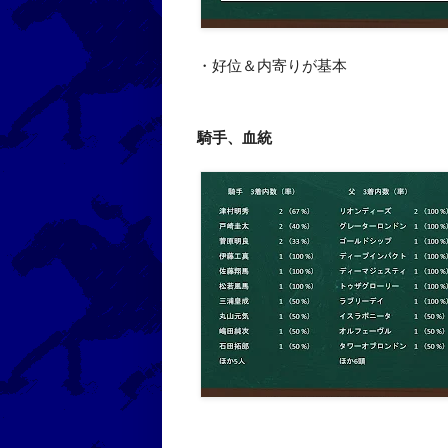
・好位＆内寄りが基本
騎手、血統