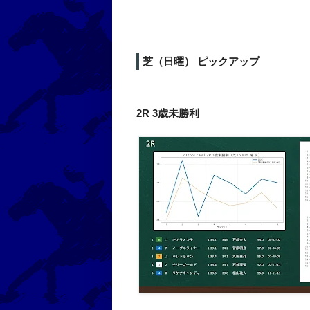
芝（日曜） ピックアップ
2R 3歳未勝利