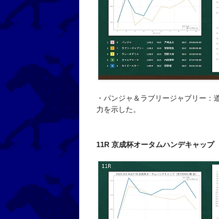
・パンジャ＆ラブリージャブリー：
力を示した。
11R 京成杯オータムハンデキャップ