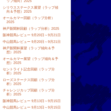
ップ傾向）2025
シリウスステークス展望（ラップ傾
向＆予想）2025
オールカマー回顧（ラップ分析）
2025
神戸新聞杯回顧（ラップ分析）2025
阪神競馬レビュー 9月20日～9月21日
中山競馬レビュー 9月20日～9月21日
神戸新聞杯展望（ラップ傾向＆予
想）2025
オールカマー展望（ラップ傾向＆予
想）2025
セントライト記念回顧（ラップ分
析）2025
ローズステークス回顧（ラップ分
析）2025
チャレンジカップ回顧（ラップ分
析）2025
阪神競馬レビュー 9月13日～9月15日
中山競馬レビュー 9月13日～9月15日