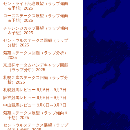
セントライト記念展望（ラップ傾向
＆予想）2025
ローズステークス展望（ラップ傾向
＆予想）2025
チャレンジカップ展望（ラップ傾向
＆予想）2025
セントウルステークス回顧（ラップ
分析）2025
紫苑ステークス回顧（ラップ分析）
2025
京成杯オータムハンデキャップ回顧
（ラップ分析）2025
札幌２歳ステークス回顧（ラップ分
析）2025
札幌競馬レビュー 9月6日～9月7日
阪神競馬レビュー 9月6日～9月7日
中山競馬レビュー 9月6日～9月7日
紫苑ステークス展望（ラップ傾向＆
予想）2025
セントウルステークス展望（ラップ
傾向＆予想）2025