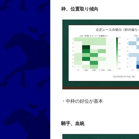
枠、位置取り傾向
・中枠の好位が基本
騎手、血統