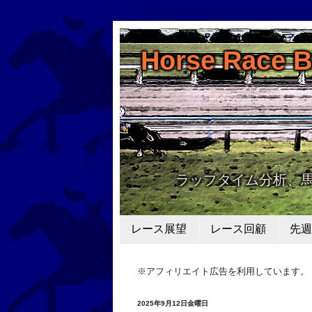
Horse Race
ラップタイム分析、
レース展望
レース回顧
先週
※アフィリエイト広告を利用しています。
2025年9月12日金曜日