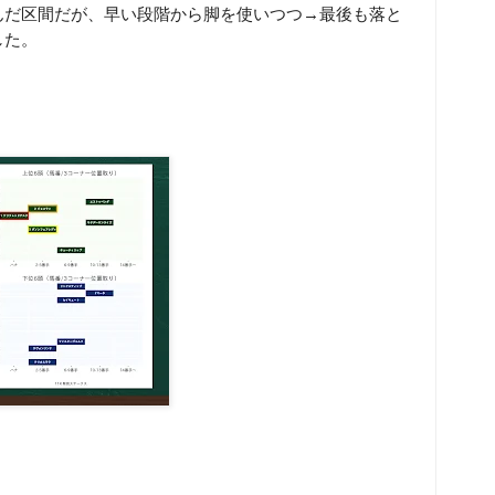
んだ区間だが、早い段階から脚を使いつつ→最後も落と
した。