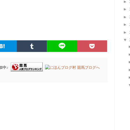
►
►
►
►
►
▼
加中♪