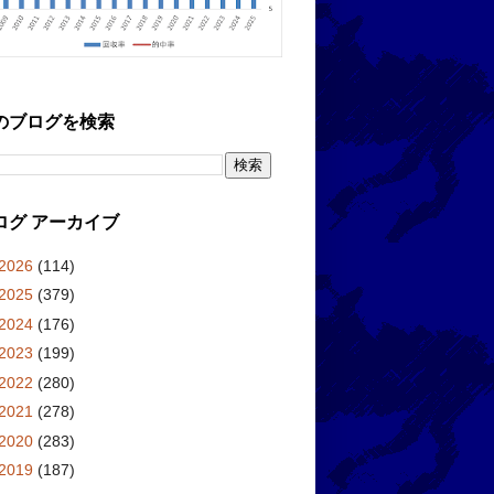
のブログを検索
ログ アーカイブ
2026
(114)
2025
(379)
2024
(176)
2023
(199)
2022
(280)
2021
(278)
2020
(283)
2019
(187)