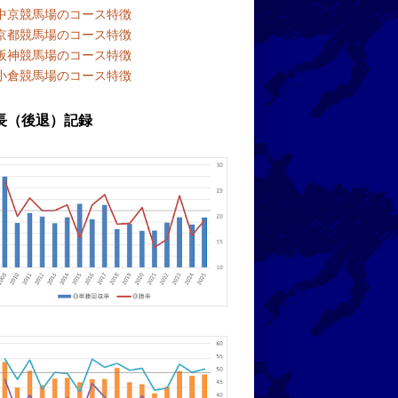
中京競馬場のコース特徴
京都競馬場のコース特徴
阪神競馬場のコース特徴
小倉競馬場のコース特徴
長（後退）記録