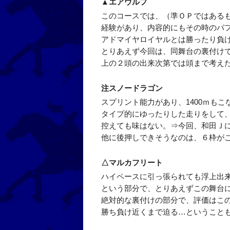
▲エアウルフ
このコースでは、（準ＯＰではある
経験があり、内容的にもその時のパ
アドマイヤロイヤルとは勝ったり負
とりあえず今回は、同舞台の裏付け
上の２頭の出来次第では頭まで考え
注スノードラゴン
スプリント能力があり、1400ｍも
タイプ的にゆったりした走りをして
控えても味はない。⇒今回、和田Ｊ
他に後押しできそうなのは、６枠が
△マルカフリート
ハイペースに引っ張られても浮上出
という部分で、とりあえずこの舞台
絶対的な裏付けの部分で、評価はこ
勝ち負け近くまで迫る…ということ