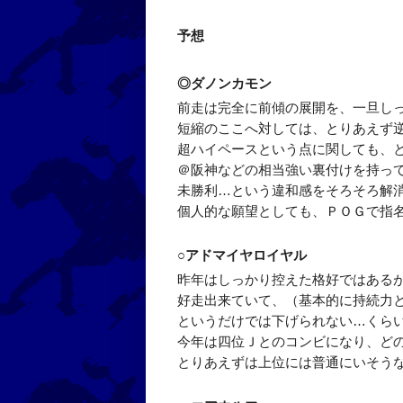
予想
◎ダノンカモン
前走は完全に前傾の展開を、一旦し
短縮のここへ対しては、とりあえず
超ハイペースという点に関しても、
＠阪神などの相当強い裏付けを持っ
未勝利…という違和感をそろそろ解
個人的な願望としても、ＰＯＧで指
○アドマイヤロイヤル
昨年はしっかり控えた格好ではある
好走出来ていて、（基本的に持続力
というだけでは下げられない…くら
今年は四位Ｊとのコンビになり、ど
とりあえずは上位には普通にいそう