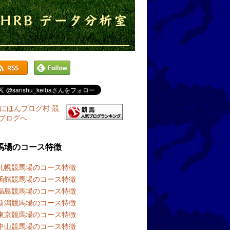
馬場のコース特徴
札幌競馬場のコース特徴
函館競馬場のコース特徴
福島競馬場のコース特徴
新潟競馬場のコース特徴
東京競馬場のコース特徴
中山競馬場のコース特徴