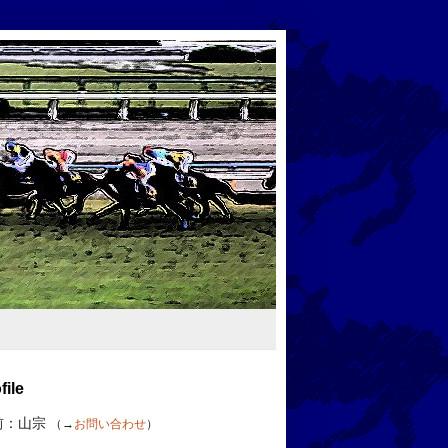
file
前：山宗
（→
お問い合わせ
）