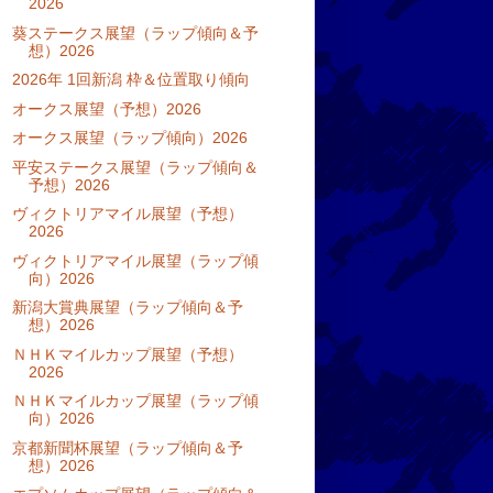
2026
葵ステークス展望（ラップ傾向＆予
想）2026
2026年 1回新潟 枠＆位置取り傾向
オークス展望（予想）2026
オークス展望（ラップ傾向）2026
平安ステークス展望（ラップ傾向＆
予想）2026
ヴィクトリアマイル展望（予想）
2026
ヴィクトリアマイル展望（ラップ傾
向）2026
新潟大賞典展望（ラップ傾向＆予
想）2026
ＮＨＫマイルカップ展望（予想）
2026
ＮＨＫマイルカップ展望（ラップ傾
向）2026
京都新聞杯展望（ラップ傾向＆予
想）2026