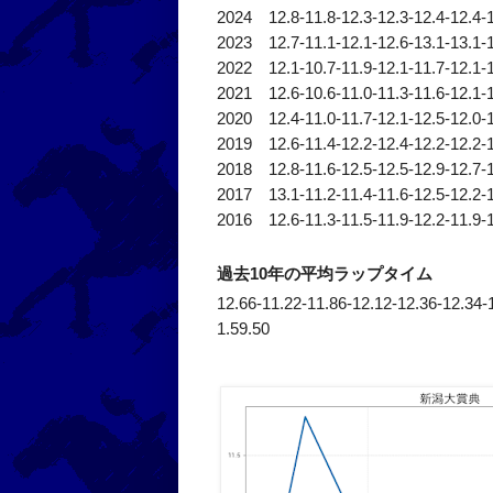
2024 12.8-11.8-12.3-12.3-12.4-12.4-1
2023 12.7-11.1-12.1-12.6-13.1-13.1-1
2022 12.1-10.7-11.9-12.1-11.7-12.1-1
2021 12.6-10.6-11.0-11.3-11.6-12.1-1
2020 12.4-11.0-11.7-12.1-12.5-12.0-1
2019 12.6-11.4-12.2-12.4-12.2-12.2-1
2018 12.8-11.6-12.5-12.5-12.9-12.7-1
2017 13.1-11.2-11.4-11.6-12.5-12.2-1
2016 12.6-11.3-11.5-11.9-12.2-11.9-1
過去10年の平均ラップタイム
12.66-11.22-11.86-12.12-12.36-12.34-
1.59.50