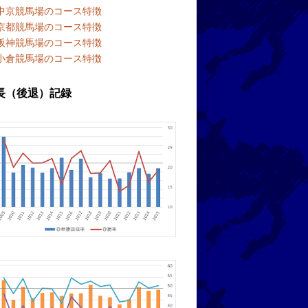
中京競馬場のコース特徴
京都競馬場のコース特徴
阪神競馬場のコース特徴
小倉競馬場のコース特徴
長（後退）記録