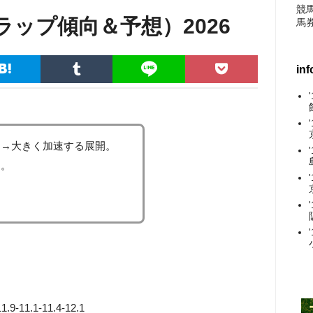
競
ップ傾向＆予想）2026
馬
inf
て→大きく加速する展開。
る。
1.9-11.1-11.4-12.1