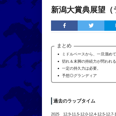
新潟大賞典展望（ラ
まとめ
ミドルペースから、一旦溜め
切れ＆末脚の持続力が問われ
一定の持久力は必要。
予想◎グランディア
過去のラップタイム
2025 12.9-11.5-12.0-12.4-12.5-12.7-1