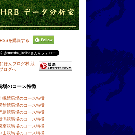
馬場のコース特徴
札幌競馬場のコース特徴
函館競馬場のコース特徴
福島競馬場のコース特徴
新潟競馬場のコース特徴
東京競馬場のコース特徴
中山競馬場のコース特徴