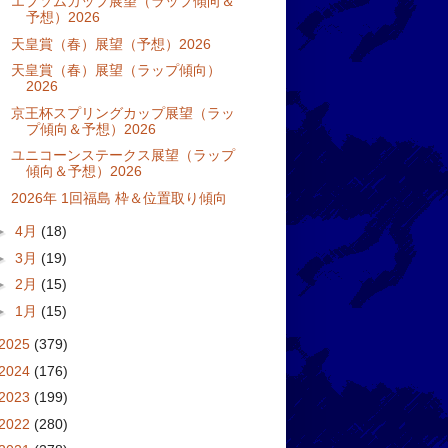
エプソムカップ展望（ラップ傾向＆
予想）2026
天皇賞（春）展望（予想）2026
天皇賞（春）展望（ラップ傾向）
2026
京王杯スプリングカップ展望（ラッ
プ傾向＆予想）2026
ユニコーンステークス展望（ラップ
傾向＆予想）2026
2026年 1回福島 枠＆位置取り傾向
►
4月
(18)
►
3月
(19)
►
2月
(15)
►
1月
(15)
2025
(379)
2024
(176)
2023
(199)
2022
(280)