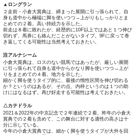
▲ロングラン
２走前・小倉大賞典は、締まった展開に引っ張られて、自
身も道中から極端に脚を使いつつ→上がりもしっかりとま
とめての２着。高い持続力を示した。
前走は８着に敗れたが、経歴的に10F以上ではあと１つ伸び
切れず、馬券にも絡んだことがないタイプ。9Fに戻って巻
き返してくる可能性は当然考えておきたい。
注アルナシーム
小倉大賞典は、ロスのない競馬ではあったが、厳しい展開
に引っ張られて自身も道中からかなり脚を使いつつ→上が
りをまとめての４着。地力を示した。
細かく脚を使うタイプ的に、最後の惰性区間を伸び切れる
か？というのはあるが、その点、内枠というのは１つの助
けにはなるはず。再び好走する可能性は考えておきたい。
△カテドラル
2021＆2022年の中京記念で２年連続で２着。昨年の小倉大
賞典での２着も含めて、この舞台に対する適性の高さは十
分に示している。
今年の小倉大賞典では、細かく脚を使うタイプが大外を回