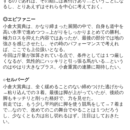
するのであれば、その組には裏付けあり…ということにな
るし、とりあえずはそれらを中心に考えておく。
◎エピファニー
小倉大賞典は、かなり締まった展開の中で、自身も道中を
高い水準で進めつつ→上がりをしっかりまとめての勝利。
極力ロスを抑えた内容ではあったが、最後の部分では地の
強さを感じさせたし、その時のパフォーマンスで考えれ
ば、ここでも上位扱いとなる。
今回は斤量が加算されている点で、条件としては１つ厳し
くなるが、気性的にハッキリと引っ張る馬がいる…という
のはやはり大きなプラス。小倉重賞の連勝に期待したい。
○セルバーグ
小倉大賞典は、全く緩めることのない締めつけた逃げから
→粘り込んでの３着。最後は脚が上がっていたが、後続の
脚もキッチリと削った格好で、力を見せた。
前走では、もう少し平均的に脚を使う競馬をして→７着ま
で…なので、改めてのこの舞台でやることは１つだろう
し、少なくとも力は出し切れるはず。注目はしておきた
い。