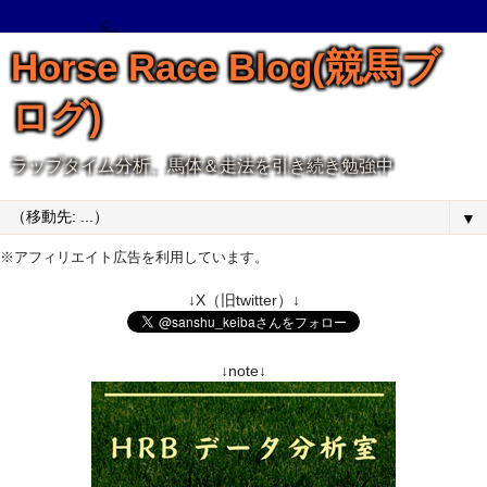
Horse Race Blog(競馬ブ
ログ)
ラップタイム分析、馬体＆走法を引き続き勉強中
▼
※アフィリエイト広告を利用しています。
↓X（旧twitter）↓
↓note↓