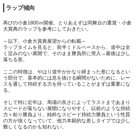
ラップ傾向
再びの小倉1800ｍ開催。とりあえずは同舞台の重賞・小倉
大賞典のラップを参考にしておきたい。
～以下、小倉大賞典展望からの転載～
ラップタイムを見ると、前半ミドルペースから、道中は全
く淀みのない展開で、そのまま勝負所に突入→最後は少し
落ちる形。
ここの特徴は、やはり道中がかなり締まった形になるとい
う部分で、基本的には息を抜ける瞬間がないために、レー
スを通して持続する力を持っていることがまずは重要にな
る。
そして特に近年は、馬場の良さによってラストまであまり
スピードが落ちない展開になりやすく、以前のような持続
力＋粘り勝負より、純粋なスピード持続力勝負という性質
の方が強くなっていて、他力本願的な差しタイプでは少し
難しくなるのかも知れない。