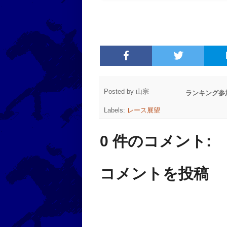
Posted by
山宗
ランキング参
Labels:
レース展望
0 件のコメント:
コメントを投稿