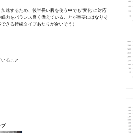
加速するため、後半長い脚を使う中でも"変化"に対応
持続力をバランス良く備えていることが重要にはなりそ
応できる持続タイプあたりが合いそう）
ていること
ップ