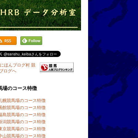
馬場のコース特徴
札幌競馬場のコース特徴
函館競馬場のコース特徴
福島競馬場のコース特徴
新潟競馬場のコース特徴
東京競馬場のコース特徴
中山競馬場のコース特徴