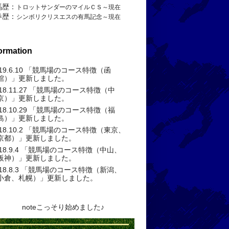
馬歴：
トロットサンダーのマイルＣＳ～現在
券歴：
シンボリクリスエスの有馬記念～現在
ormation
'19.6.10 「競馬場のコース特徴（函
館）」更新しました。
'18.11.27 「競馬場のコース特徴（中
京）」更新しました。
'18.10.29 「競馬場のコース特徴（福
島）」更新しました。
'18.10.2 「競馬場のコース特徴（東京、
京都）」更新しました。
'18.9.4 「競馬場のコース特徴（中山、
阪神）」更新しました。
'18.8.3 「競馬場のコース特徴（新潟、
小倉、札幌）」更新しました。
noteこっそり始めました♪