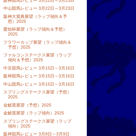
阪神競馬レビュー 3月22日～3月23日
中山競馬レビュー 3月22日～3月23日
阪神大賞典展望（ラップ傾向＆予
想）2025
愛知杯展望（ラップ傾向＆予想）
2025
フラワーカップ展望（ラップ傾向＆
予想）2025
ファルコンステークス展望（ラップ
傾向＆予想）2025
中京競馬レビュー 3月15日～3月16日
阪神競馬レビュー 3月15日～3月16日
中山競馬レビュー 3月15日～3月16日
スプリングステークス展望（予想）
2025
金鯱賞展望（予想）2025
金鯱賞展望（ラップ傾向）2025
スプリングステークス展望（ラップ
傾向）2025
阪神競馬レビュー 3月8日～3月9日