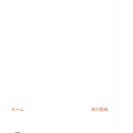
ホーム
前の投稿